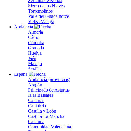
Serranía de Ronda
Sierra de las Nieves
Torremolinos
Valle del Guadalhorce
Vélez-Málaga
Andalucía
Almería
Cádiz
Córdoba
Granada
Huelva
Jaén
Málaga
Sevilla
España
Andalucía (provincias)
Aragón
Principado de Asturias
Islas Baleares
Canarias
Cantabria
Castilla y León
Castilla-La Mancha
Cataluña
Comunidad Valenciana