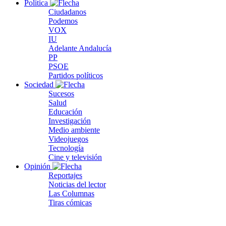
Política
Ciudadanos
Podemos
VOX
IU
Adelante Andalucía
PP
PSOE
Partidos políticos
Sociedad
Sucesos
Salud
Educación
Investigación
Medio ambiente
Videojuegos
Tecnología
Cine y televisión
Opinión
Reportajes
Noticias del lector
Las Columnas
Tiras cómicas