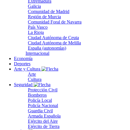
Extremadura
Galicia
Comunidad de Madrid
Región de Murcia
Comunidad Foral de Navarra
País Vasco
La Rioja
Ciudad Autónoma de Ceuta
Ciudad Autónoma de Melilla
España (autonomías)
Internacional
Economía
Deportes
Arte y Cultura
Arte
Cultura
Seguridad
Protección Civil
Bomberos
Policía Local
Policía Nacional
Guardia Civil
Armada Española
Ejército del Aire
Ejército de Tierra