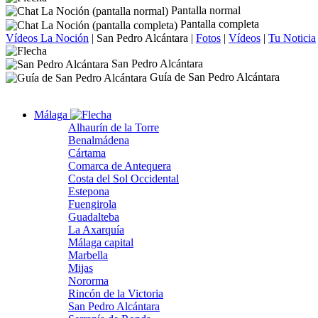
Pantalla normal
Pantalla completa
Vídeos La Noción
|
San Pedro Alcántara
|
Fotos
|
Vídeos
|
Tu Noticia
San Pedro Alcántara
Guía de San Pedro Alcántara
Málaga
Alhaurín de la Torre
Benalmádena
Cártama
Comarca de Antequera
Costa del Sol Occidental
Estepona
Fuengirola
Guadalteba
La Axarquía
Málaga capital
Marbella
Mijas
Nororma
Rincón de la Victoria
San Pedro Alcántara