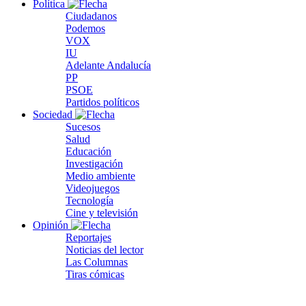
Política
Ciudadanos
Podemos
VOX
IU
Adelante Andalucía
PP
PSOE
Partidos políticos
Sociedad
Sucesos
Salud
Educación
Investigación
Medio ambiente
Videojuegos
Tecnología
Cine y televisión
Opinión
Reportajes
Noticias del lector
Las Columnas
Tiras cómicas