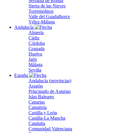
Serranía de Ronda
Sierra de las Nieves
Torremolinos
Valle del Guadalhorce
Vélez-Málaga
Andalucía
Almería
Cádiz
Córdoba
Granada
Huelva
Jaén
Málaga
Sevilla
España
Andalucía (provincias)
Aragón
Principado de Asturias
Islas Baleares
Canarias
Cantabria
Castilla y León
Castilla-La Mancha
Cataluña
Comunidad Valenciana