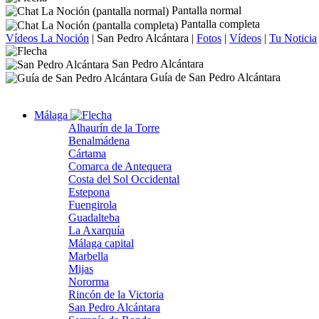
Pantalla normal
Pantalla completa
Vídeos La Noción
|
San Pedro Alcántara
|
Fotos
|
Vídeos
|
Tu Noticia
San Pedro Alcántara
Guía de San Pedro Alcántara
Málaga
Alhaurín de la Torre
Benalmádena
Cártama
Comarca de Antequera
Costa del Sol Occidental
Estepona
Fuengirola
Guadalteba
La Axarquía
Málaga capital
Marbella
Mijas
Nororma
Rincón de la Victoria
San Pedro Alcántara