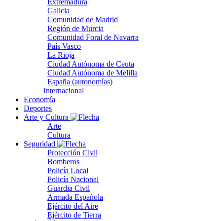
Extremadura
Galicia
Comunidad de Madrid
Región de Murcia
Comunidad Foral de Navarra
País Vasco
La Rioja
Ciudad Autónoma de Ceuta
Ciudad Autónoma de Melilla
España (autonomías)
Internacional
Economía
Deportes
Arte y Cultura
Arte
Cultura
Seguridad
Protección Civil
Bomberos
Policía Local
Policía Nacional
Guardia Civil
Armada Española
Ejército del Aire
Ejército de Tierra