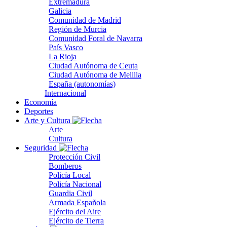
Extremadura
Galicia
Comunidad de Madrid
Región de Murcia
Comunidad Foral de Navarra
País Vasco
La Rioja
Ciudad Autónoma de Ceuta
Ciudad Autónoma de Melilla
España (autonomías)
Internacional
Economía
Deportes
Arte y Cultura
Arte
Cultura
Seguridad
Protección Civil
Bomberos
Policía Local
Policía Nacional
Guardia Civil
Armada Española
Ejército del Aire
Ejército de Tierra