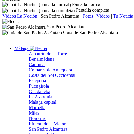
Pantalla normal
Pantalla completa
Vídeos La Noción
|
San Pedro Alcántara
|
Fotos
|
Vídeos
|
Tu Noticia
San Pedro Alcántara
Guía de San Pedro Alcántara
Málaga
Alhaurín de la Torre
Benalmádena
Cártama
Comarca de Antequera
Costa del Sol Occidental
Estepona
Fuengirola
Guadalteba
La Axarquía
Málaga capital
Marbella
Mijas
Nororma
Rincón de la Victoria
San Pedro Alcántara