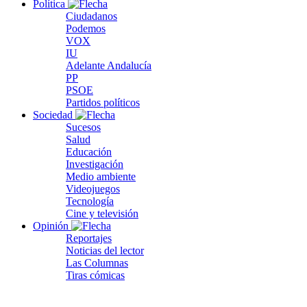
Política
Ciudadanos
Podemos
VOX
IU
Adelante Andalucía
PP
PSOE
Partidos políticos
Sociedad
Sucesos
Salud
Educación
Investigación
Medio ambiente
Videojuegos
Tecnología
Cine y televisión
Opinión
Reportajes
Noticias del lector
Las Columnas
Tiras cómicas