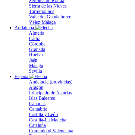
Serranía de Ronda
Sierra de las Nieves
Torremolinos
Valle del Guadalhorce
Vélez-Málaga
Andalucía
Almería
Cádiz
Córdoba
Granada
Huelva
Jaén
Málaga
Sevilla
España
Andalucía (provincias)
Aragón
Principado de Asturias
Islas Baleares
Canarias
Cantabria
Castilla y León
Castilla-La Mancha
Cataluña
Comunidad Valenciana