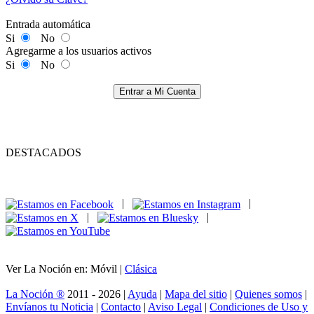
Entrada automática
Si
No
Agregarme a los usuarios activos
Si
No
Entrar a Mi Cuenta
DESTACADOS
|
|
|
|
Ver La Noción en: Móvil |
Clásica
La Noción ®
2011 - 2026 |
Ayuda
|
Mapa del sitio
|
Quienes somos
|
Envíanos tu Noticia
|
Contacto
|
Aviso Legal
|
Condiciones de Uso y