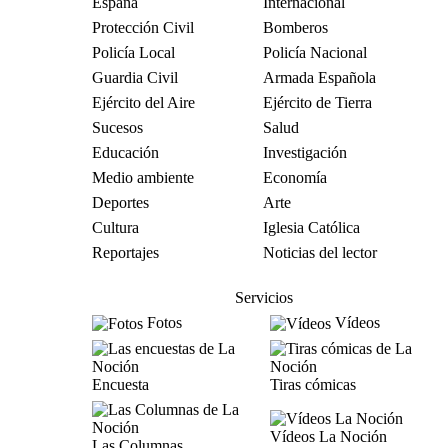
España
Internacional
Protección Civil
Bomberos
Policía Local
Policía Nacional
Guardia Civil
Armada Española
Ejército del Aire
Ejército de Tierra
Sucesos
Salud
Educación
Investigación
Medio ambiente
Economía
Deportes
Arte
Cultura
Iglesia Católica
Reportajes
Noticias del lector
Servicios
Fotos
Vídeos
Encuesta
Tiras cómicas
Vídeos La Noción
Las Columnas