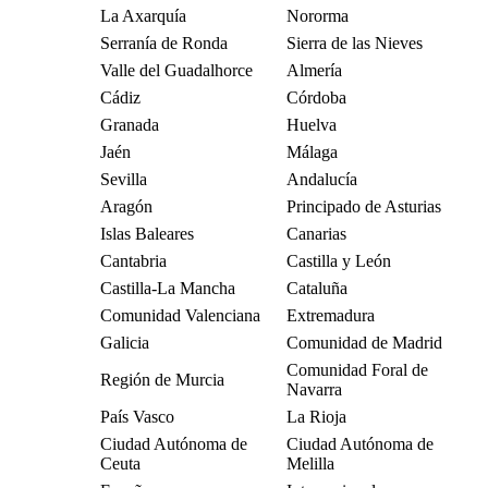
La Axarquía
Nororma
Serranía de Ronda
Sierra de las Nieves
Valle del Guadalhorce
Almería
Cádiz
Córdoba
Granada
Huelva
Jaén
Málaga
Sevilla
Andalucía
Aragón
Principado de Asturias
Islas Baleares
Canarias
Cantabria
Castilla y León
Castilla-La Mancha
Cataluña
Comunidad Valenciana
Extremadura
Galicia
Comunidad de Madrid
Comunidad Foral de
Región de Murcia
Navarra
País Vasco
La Rioja
Ciudad Autónoma de
Ciudad Autónoma de
Ceuta
Melilla