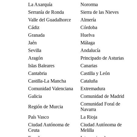
La Axarquía
Nororma
Serranía de Ronda
Sierra de las Nieves
Valle del Guadalhorce
Almería
Cádiz
Córdoba
Granada
Huelva
Jaén
Málaga
Sevilla
Andalucía
Aragón
Principado de Asturias
Islas Baleares
Canarias
Cantabria
Castilla y León
Castilla-La Mancha
Cataluña
Comunidad Valenciana
Extremadura
Galicia
Comunidad de Madrid
Comunidad Foral de
Región de Murcia
Navarra
País Vasco
La Rioja
Ciudad Autónoma de
Ciudad Autónoma de
Ceuta
Melilla