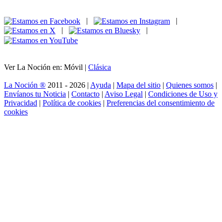
|
|
|
|
Ver La Noción en: Móvil |
Clásica
La Noción ®
2011 - 2026 |
Ayuda
|
Mapa del sitio
|
Quienes somos
|
Envíanos tu Noticia
|
Contacto
|
Aviso Legal
|
Condiciones de Uso y
Privacidad
|
Política de cookies
|
Preferencias del consentimiento de
cookies