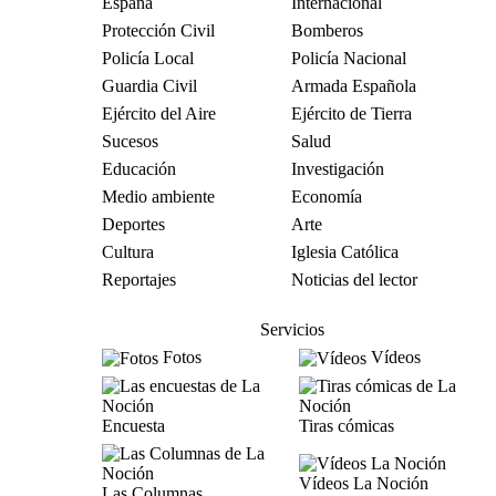
España
Internacional
Protección Civil
Bomberos
Policía Local
Policía Nacional
Guardia Civil
Armada Española
Ejército del Aire
Ejército de Tierra
Sucesos
Salud
Educación
Investigación
Medio ambiente
Economía
Deportes
Arte
Cultura
Iglesia Católica
Reportajes
Noticias del lector
Servicios
Fotos
Vídeos
Encuesta
Tiras cómicas
Vídeos La Noción
Las Columnas