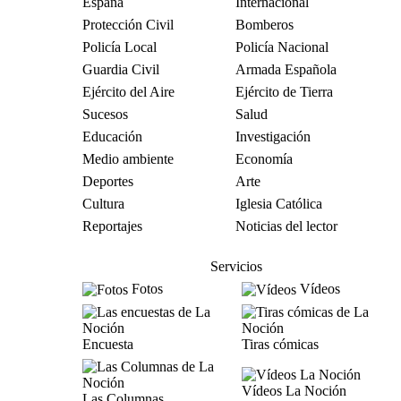
España
Internacional
Protección Civil
Bomberos
Policía Local
Policía Nacional
Guardia Civil
Armada Española
Ejército del Aire
Ejército de Tierra
Sucesos
Salud
Educación
Investigación
Medio ambiente
Economía
Deportes
Arte
Cultura
Iglesia Católica
Reportajes
Noticias del lector
Servicios
Fotos
Vídeos
Encuesta
Tiras cómicas
Vídeos La Noción
Las Columnas