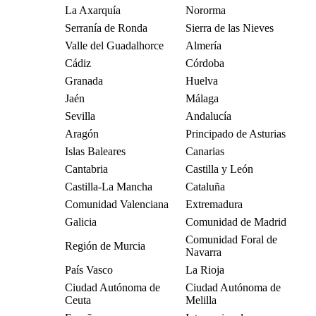
La Axarquía
Nororma
Serranía de Ronda
Sierra de las Nieves
Valle del Guadalhorce
Almería
Cádiz
Córdoba
Granada
Huelva
Jaén
Málaga
Sevilla
Andalucía
Aragón
Principado de Asturias
Islas Baleares
Canarias
Cantabria
Castilla y León
Castilla-La Mancha
Cataluña
Comunidad Valenciana
Extremadura
Galicia
Comunidad de Madrid
Comunidad Foral de
Región de Murcia
Navarra
País Vasco
La Rioja
Ciudad Autónoma de
Ciudad Autónoma de
Ceuta
Melilla