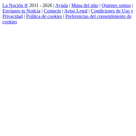
La Noción ®
2011 - 2026 |
Ayuda
|
Mapa del sitio
|
Quienes somos
|
Envíanos tu Noticia
|
Contacto
|
Aviso Legal
|
Condiciones de Uso y
Privacidad
|
Política de cookies
|
Preferencias del consentimiento de
cookies