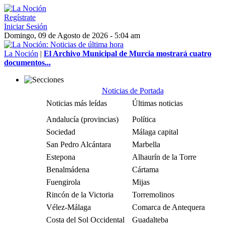
Regístrate
Iniciar Sesión
Domingo, 09 de Agosto de 2026 - 5:04 am
La Noción
|
El Archivo Municipal de Murcia mostrará cuatro
documentos...
Noticias de Portada
Noticias más leídas
Últimas noticias
Andalucía (provincias)
Política
Sociedad
Málaga capital
San Pedro Alcántara
Marbella
Estepona
Alhaurín de la Torre
Benalmádena
Cártama
Fuengirola
Mijas
Rincón de la Victoria
Torremolinos
Vélez-Málaga
Comarca de Antequera
Costa del Sol Occidental
Guadalteba