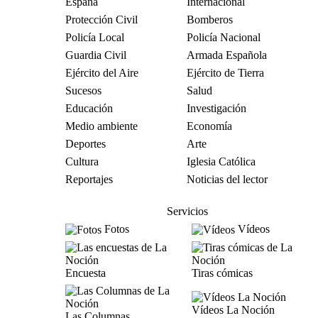
España
Internacional
Protección Civil
Bomberos
Policía Local
Policía Nacional
Guardia Civil
Armada Española
Ejército del Aire
Ejército de Tierra
Sucesos
Salud
Educación
Investigación
Medio ambiente
Economía
Deportes
Arte
Cultura
Iglesia Católica
Reportajes
Noticias del lector
Servicios
Fotos
Vídeos
Encuesta
Tiras cómicas
Vídeos La Noción
Las Columnas