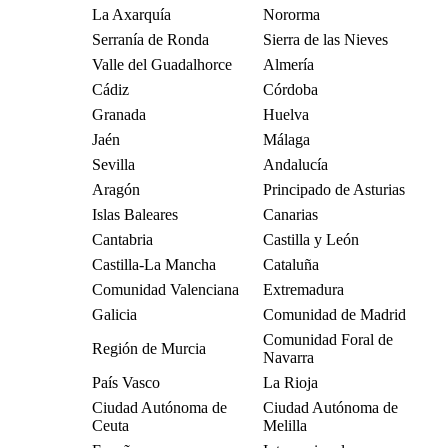
La Axarquía
Nororma
Serranía de Ronda
Sierra de las Nieves
Valle del Guadalhorce
Almería
Cádiz
Córdoba
Granada
Huelva
Jaén
Málaga
Sevilla
Andalucía
Aragón
Principado de Asturias
Islas Baleares
Canarias
Cantabria
Castilla y León
Castilla-La Mancha
Cataluña
Comunidad Valenciana
Extremadura
Galicia
Comunidad de Madrid
Comunidad Foral de
Región de Murcia
Navarra
País Vasco
La Rioja
Ciudad Autónoma de
Ciudad Autónoma de
Ceuta
Melilla