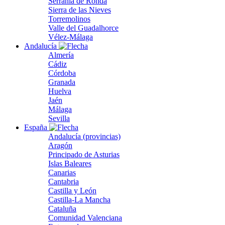
Serranía de Ronda
Sierra de las Nieves
Torremolinos
Valle del Guadalhorce
Vélez-Málaga
Andalucía
Almería
Cádiz
Córdoba
Granada
Huelva
Jaén
Málaga
Sevilla
España
Andalucía (provincias)
Aragón
Principado de Asturias
Islas Baleares
Canarias
Cantabria
Castilla y León
Castilla-La Mancha
Cataluña
Comunidad Valenciana