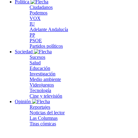
Política
Ciudadanos
Podemos
VOX
IU
Adelante Andalucía
PP
PSOE
Partidos políticos
Sociedad
Sucesos
Salud
Educación
Investigación
Medio ambiente
Videojuegos
Tecnología
Cine y televisión
Opinión
Reportajes
Noticias del lector
Las Columnas
Tiras cómicas