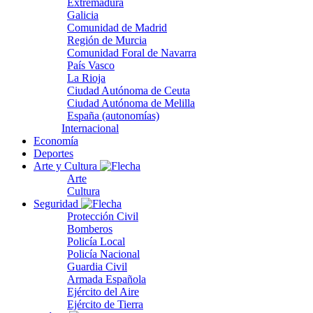
Extremadura
Galicia
Comunidad de Madrid
Región de Murcia
Comunidad Foral de Navarra
País Vasco
La Rioja
Ciudad Autónoma de Ceuta
Ciudad Autónoma de Melilla
España (autonomías)
Internacional
Economía
Deportes
Arte y Cultura
Arte
Cultura
Seguridad
Protección Civil
Bomberos
Policía Local
Policía Nacional
Guardia Civil
Armada Española
Ejército del Aire
Ejército de Tierra