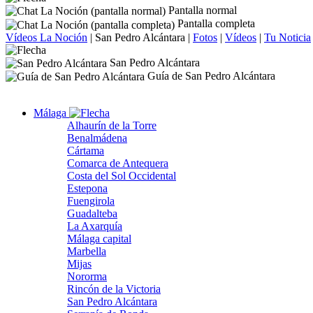
Pantalla normal
Pantalla completa
Vídeos La Noción
|
San Pedro Alcántara
|
Fotos
|
Vídeos
|
Tu Noticia
San Pedro Alcántara
Guía de San Pedro Alcántara
Málaga
Alhaurín de la Torre
Benalmádena
Cártama
Comarca de Antequera
Costa del Sol Occidental
Estepona
Fuengirola
Guadalteba
La Axarquía
Málaga capital
Marbella
Mijas
Nororma
Rincón de la Victoria
San Pedro Alcántara