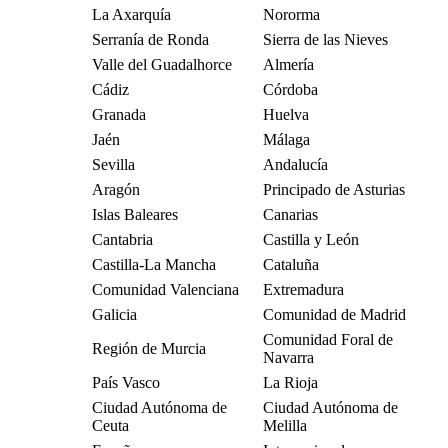
La Axarquía
Nororma
Serranía de Ronda
Sierra de las Nieves
Valle del Guadalhorce
Almería
Cádiz
Córdoba
Granada
Huelva
Jaén
Málaga
Sevilla
Andalucía
Aragón
Principado de Asturias
Islas Baleares
Canarias
Cantabria
Castilla y León
Castilla-La Mancha
Cataluña
Comunidad Valenciana
Extremadura
Galicia
Comunidad de Madrid
Comunidad Foral de
Región de Murcia
Navarra
País Vasco
La Rioja
Ciudad Autónoma de
Ciudad Autónoma de
Ceuta
Melilla