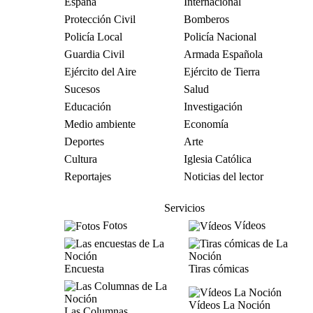
España
Internacional
Protección Civil
Bomberos
Policía Local
Policía Nacional
Guardia Civil
Armada Española
Ejército del Aire
Ejército de Tierra
Sucesos
Salud
Educación
Investigación
Medio ambiente
Economía
Deportes
Arte
Cultura
Iglesia Católica
Reportajes
Noticias del lector
Servicios
Fotos
Vídeos
Encuesta
Tiras cómicas
Vídeos La Noción
Las Columnas