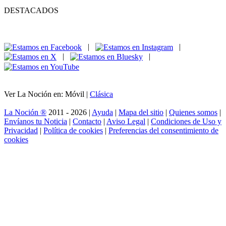
DESTACADOS
|
|
|
|
Ver La Noción en: Móvil |
Clásica
La Noción ®
2011 - 2026 |
Ayuda
|
Mapa del sitio
|
Quienes somos
|
Envíanos tu Noticia
|
Contacto
|
Aviso Legal
|
Condiciones de Uso y
Privacidad
|
Política de cookies
|
Preferencias del consentimiento de
cookies