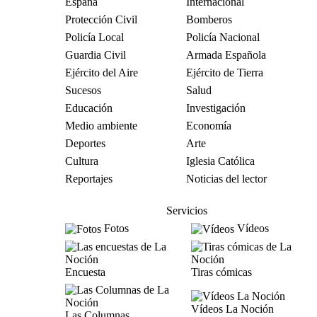
España
Internacional
Protección Civil
Bomberos
Policía Local
Policía Nacional
Guardia Civil
Armada Española
Ejército del Aire
Ejército de Tierra
Sucesos
Salud
Educación
Investigación
Medio ambiente
Economía
Deportes
Arte
Cultura
Iglesia Católica
Reportajes
Noticias del lector
Servicios
Fotos
Vídeos
Encuesta
Tiras cómicas
Vídeos La Noción
Las Columnas