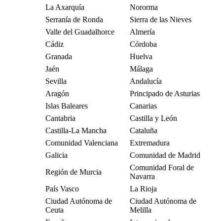
La Axarquía
Nororma
Serranía de Ronda
Sierra de las Nieves
Valle del Guadalhorce
Almería
Cádiz
Córdoba
Granada
Huelva
Jaén
Málaga
Sevilla
Andalucía
Aragón
Principado de Asturias
Islas Baleares
Canarias
Cantabria
Castilla y León
Castilla-La Mancha
Cataluña
Comunidad Valenciana
Extremadura
Galicia
Comunidad de Madrid
Comunidad Foral de
Región de Murcia
Navarra
País Vasco
La Rioja
Ciudad Autónoma de
Ciudad Autónoma de
Ceuta
Melilla