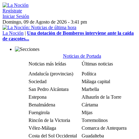
Regístrate
Iniciar Sesión
Domingo, 09 de Agosto de 2026 - 3:41 pm
La Noción
|
Una dotación de Bomberos interviene ante la caída
de cascotes...
Noticias de Portada
Noticias más leídas
Últimas noticias
Andalucía (provincias)
Política
Sociedad
Málaga capital
San Pedro Alcántara
Marbella
Estepona
Alhaurín de la Torre
Benalmádena
Cártama
Fuengirola
Mijas
Rincón de la Victoria
Torremolinos
Vélez-Málaga
Comarca de Antequera
Costa del Sol Occidental
Guadalteba