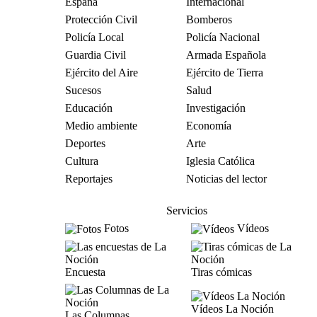
España
Internacional
Protección Civil
Bomberos
Policía Local
Policía Nacional
Guardia Civil
Armada Española
Ejército del Aire
Ejército de Tierra
Sucesos
Salud
Educación
Investigación
Medio ambiente
Economía
Deportes
Arte
Cultura
Iglesia Católica
Reportajes
Noticias del lector
Servicios
Fotos
Vídeos
Encuesta
Tiras cómicas
Vídeos La Noción
Las Columnas