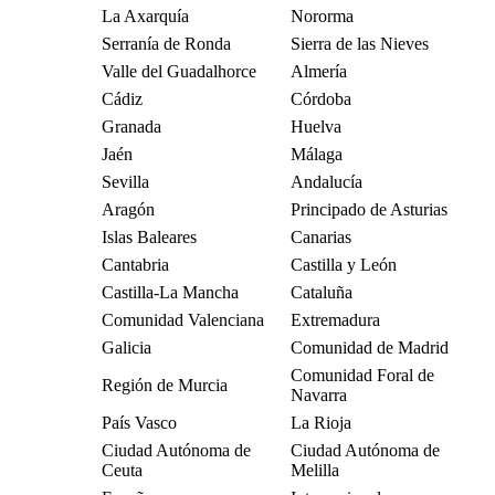
La Axarquía
Nororma
Serranía de Ronda
Sierra de las Nieves
Valle del Guadalhorce
Almería
Cádiz
Córdoba
Granada
Huelva
Jaén
Málaga
Sevilla
Andalucía
Aragón
Principado de Asturias
Islas Baleares
Canarias
Cantabria
Castilla y León
Castilla-La Mancha
Cataluña
Comunidad Valenciana
Extremadura
Galicia
Comunidad de Madrid
Comunidad Foral de
Región de Murcia
Navarra
País Vasco
La Rioja
Ciudad Autónoma de
Ciudad Autónoma de
Ceuta
Melilla