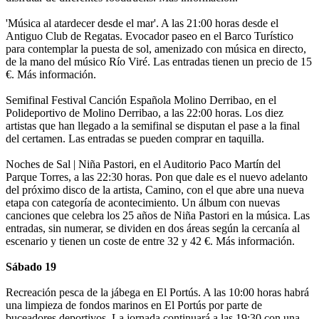
'Música al atardecer desde el mar'. A las 21:00 horas desde el
Antiguo Club de Regatas. Evocador paseo en el Barco Turístico
para contemplar la puesta de sol, amenizado con música en directo,
de la mano del músico Río Viré. Las entradas tienen un precio de 15
€. Más información.
Semifinal Festival Canción Española Molino Derribao, en el
Polideportivo de Molino Derribao, a las 22:00 horas. Los diez
artistas que han llegado a la semifinal se disputan el pase a la final
del certamen. Las entradas se pueden comprar en taquilla.
Noches de Sal | Niña Pastori, en el Auditorio Paco Martín del
Parque Torres, a las 22:30 horas. Pon que dale es el nuevo adelanto
del próximo disco de la artista, Camino, con el que abre una nueva
etapa con categoría de acontecimiento. Un álbum con nuevas
canciones que celebra los 25 años de Niña Pastori en la música. Las
entradas, sin numerar, se dividen en dos áreas según la cercanía al
escenario y tienen un coste de entre 32 y 42 €. Más información.
Sábado 19
Recreación pesca de la jábega en El Portús. A las 10:00 horas habrá
una limpieza de fondos marinos en El Portús por parte de
buceadores deportivos. La jornada continuará a las 19:30 con una