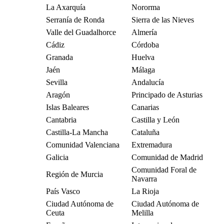
La Axarquía
Nororma
Serranía de Ronda
Sierra de las Nieves
Valle del Guadalhorce
Almería
Cádiz
Córdoba
Granada
Huelva
Jaén
Málaga
Sevilla
Andalucía
Aragón
Principado de Asturias
Islas Baleares
Canarias
Cantabria
Castilla y León
Castilla-La Mancha
Cataluña
Comunidad Valenciana
Extremadura
Galicia
Comunidad de Madrid
Comunidad Foral de
Región de Murcia
Navarra
País Vasco
La Rioja
Ciudad Autónoma de
Ciudad Autónoma de
Ceuta
Melilla