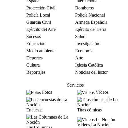
España
Internacional
Protección Civil
Bomberos
Policía Local
Policía Nacional
Guardia Civil
Armada Española
Ejército del Aire
Ejército de Tierra
Sucesos
Salud
Educación
Investigación
Medio ambiente
Economía
Deportes
Arte
Cultura
Iglesia Católica
Reportajes
Noticias del lector
Servicios
Fotos
Vídeos
Encuesta
Tiras cómicas
Vídeos La Noción
Las Columnas