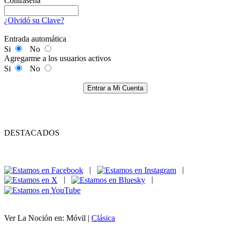
Contraseña
¿Olvidó su Clave?
Entrada automática
Si
No
Agregarme a los usuarios activos
Si
No
Entrar a Mi Cuenta
DESTACADOS
|
|
|
|
Ver La Noción en: Móvil |
Clásica