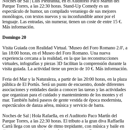
Noches de Sal | Luis Piedrahita, en el Auditorio Paco Martín del
Parque Torres, a las 22:30 horas. Stand-Up Comedy es un
espectáculo de humor, un compilado veraniego de sus mejores
monólogos, con textos nuevos y su inconfundible amor por el
lenguaje. Las entradas, sin numerar, tienen un coste de entre 15 €.
Más información.
Domingo 20
Visita Guiada con Realidad Virtual. 'Museo del Foro Romano 2.0', a
las 18:00 horas, en el Museo del Foro Romano. Una nueva
experiencia cercana a la realidad, en la que las reconstrucciones
virtuales, infografías y piezas 3D facilitan la comprensión durante la
visita guiada. La actividad tiene un precio de 10 €. Más información.
Feria del Mar y la Naturaleza, a partir de las 20:00 horas, en la plaza
pública de El Portús. Será un punto de encuentro, donde diferentes
asociaciones y entidades darán a conocer las tareas y las actividades
que organizan para el cuidado y mantenimiento de los montes y el
mar. También habrá paseos de gente vestida de época modernista,
espectáculos de danza aérea, música y servicio de barra.
Noches de Sal | Hola Rafaella, en el Auditorio Paco Martín del
Parque Torres, a las 22:30 horas. El tributo a la gran diva Raffaella
Carrà llega con un show de ritmo trepidante, con música y baile en