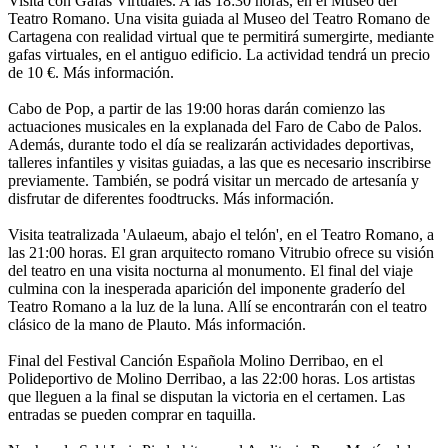
Visita con Gafas Virtuales. A las 18:30 horas, en el Museo del
Teatro Romano. Una visita guiada al Museo del Teatro Romano de
Cartagena con realidad virtual que te permitirá sumergirte, mediante
gafas virtuales, en el antiguo edificio. La actividad tendrá un precio
de 10 €. Más información.
Cabo de Pop, a partir de las 19:00 horas darán comienzo las
actuaciones musicales en la explanada del Faro de Cabo de Palos.
Además, durante todo el día se realizarán actividades deportivas,
talleres infantiles y visitas guiadas, a las que es necesario inscribirse
previamente. También, se podrá visitar un mercado de artesanía y
disfrutar de diferentes foodtrucks. Más información.
Visita teatralizada 'Aulaeum, abajo el telón', en el Teatro Romano, a
las 21:00 horas. El gran arquitecto romano Vitrubio ofrece su visión
del teatro en una visita nocturna al monumento. El final del viaje
culmina con la inesperada aparición del imponente graderío del
Teatro Romano a la luz de la luna. Allí se encontrarán con el teatro
clásico de la mano de Plauto. Más información.
Final del Festival Canción Española Molino Derribao, en el
Polideportivo de Molino Derribao, a las 22:00 horas. Los artistas
que lleguen a la final se disputan la victoria en el certamen. Las
entradas se pueden comprar en taquilla.