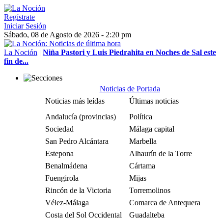
Regístrate
Iniciar Sesión
Sábado, 08 de Agosto de 2026 - 2:20 pm
La Noción
|
Niña Pastori y Luis Piedrahita en Noches de Sal este
fin de...
Noticias de Portada
Noticias más leídas
Últimas noticias
Andalucía (provincias)
Política
Sociedad
Málaga capital
San Pedro Alcántara
Marbella
Estepona
Alhaurín de la Torre
Benalmádena
Cártama
Fuengirola
Mijas
Rincón de la Victoria
Torremolinos
Vélez-Málaga
Comarca de Antequera
Costa del Sol Occidental
Guadalteba