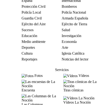
España
Internacional
Protección Civil
Bomberos
Policía Local
Policía Nacional
Guardia Civil
Armada Española
Ejército del Aire
Ejército de Tierra
Sucesos
Salud
Educación
Investigación
Medio ambiente
Economía
Deportes
Arte
Cultura
Iglesia Católica
Reportajes
Noticias del lector
Servicios
Fotos
Vídeos
Encuesta
Tiras cómicas
Vídeos La Noción
Las Columnas