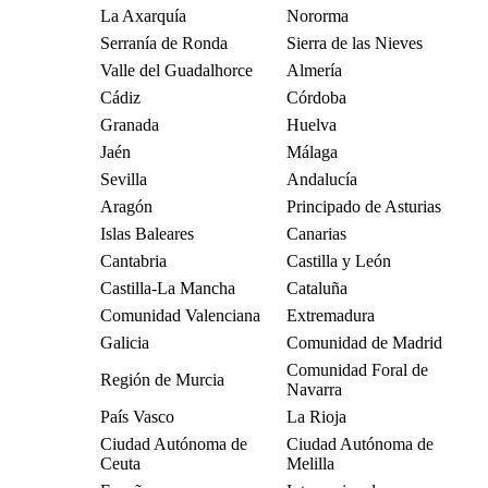
La Axarquía
Nororma
Serranía de Ronda
Sierra de las Nieves
Valle del Guadalhorce
Almería
Cádiz
Córdoba
Granada
Huelva
Jaén
Málaga
Sevilla
Andalucía
Aragón
Principado de Asturias
Islas Baleares
Canarias
Cantabria
Castilla y León
Castilla-La Mancha
Cataluña
Comunidad Valenciana
Extremadura
Galicia
Comunidad de Madrid
Comunidad Foral de
Región de Murcia
Navarra
País Vasco
La Rioja
Ciudad Autónoma de
Ciudad Autónoma de
Ceuta
Melilla