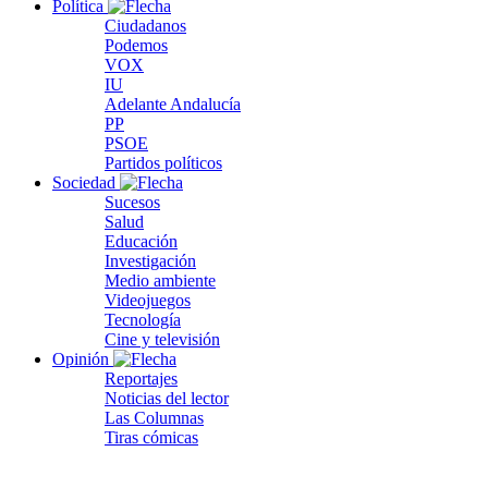
Política
Ciudadanos
Podemos
VOX
IU
Adelante Andalucía
PP
PSOE
Partidos políticos
Sociedad
Sucesos
Salud
Educación
Investigación
Medio ambiente
Videojuegos
Tecnología
Cine y televisión
Opinión
Reportajes
Noticias del lector
Las Columnas
Tiras cómicas