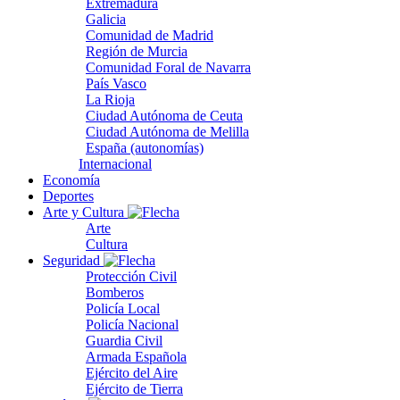
Extremadura
Galicia
Comunidad de Madrid
Región de Murcia
Comunidad Foral de Navarra
País Vasco
La Rioja
Ciudad Autónoma de Ceuta
Ciudad Autónoma de Melilla
España (autonomías)
Internacional
Economía
Deportes
Arte y Cultura
Arte
Cultura
Seguridad
Protección Civil
Bomberos
Policía Local
Policía Nacional
Guardia Civil
Armada Española
Ejército del Aire
Ejército de Tierra