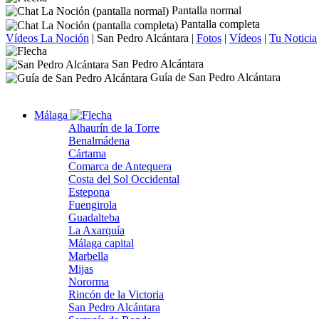
Pantalla normal
Pantalla completa
Vídeos La Noción
|
San Pedro Alcántara
|
Fotos
|
Vídeos
|
Tu Noticia
San Pedro Alcántara
Guía de San Pedro Alcántara
Málaga
Alhaurín de la Torre
Benalmádena
Cártama
Comarca de Antequera
Costa del Sol Occidental
Estepona
Fuengirola
Guadalteba
La Axarquía
Málaga capital
Marbella
Mijas
Nororma
Rincón de la Victoria
San Pedro Alcántara