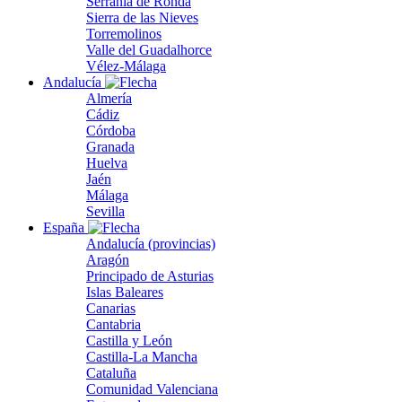
Serranía de Ronda
Sierra de las Nieves
Torremolinos
Valle del Guadalhorce
Vélez-Málaga
Andalucía
Almería
Cádiz
Córdoba
Granada
Huelva
Jaén
Málaga
Sevilla
España
Andalucía (provincias)
Aragón
Principado de Asturias
Islas Baleares
Canarias
Cantabria
Castilla y León
Castilla-La Mancha
Cataluña
Comunidad Valenciana