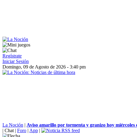
Regístrate
Iniciar Sesión
Domingo, 09 de Agosto de 2026 - 3:40 pm
La Noción
|
Aviso amarillo por tormenta y granizo hoy miércoles 
|
Chat
|
Foro
|
App
|