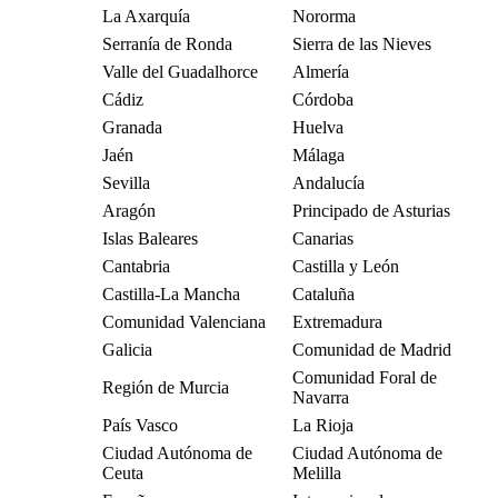
La Axarquía
Nororma
Serranía de Ronda
Sierra de las Nieves
Valle del Guadalhorce
Almería
Cádiz
Córdoba
Granada
Huelva
Jaén
Málaga
Sevilla
Andalucía
Aragón
Principado de Asturias
Islas Baleares
Canarias
Cantabria
Castilla y León
Castilla-La Mancha
Cataluña
Comunidad Valenciana
Extremadura
Galicia
Comunidad de Madrid
Comunidad Foral de
Región de Murcia
Navarra
País Vasco
La Rioja
Ciudad Autónoma de
Ciudad Autónoma de
Ceuta
Melilla