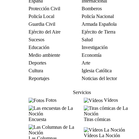
España
Internacional
Protección Civil
Bomberos
Policía Local
Policía Nacional
Guardia Civil
Armada Española
Ejército del Aire
Ejército de Tierra
Sucesos
Salud
Educación
Investigación
Medio ambiente
Economía
Deportes
Arte
Cultura
Iglesia Católica
Reportajes
Noticias del lector
Servicios
Fotos
Vídeos
Encuesta
Tiras cómicas
Vídeos La Noción
Las Columnas