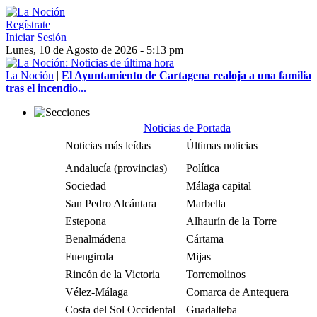
Regístrate
Iniciar Sesión
Lunes, 10 de Agosto de 2026 - 5:13 pm
La Noción
|
El Ayuntamiento de Cartagena realoja a una familia
tras el incendio...
Noticias de Portada
Noticias más leídas
Últimas noticias
Andalucía (provincias)
Política
Sociedad
Málaga capital
San Pedro Alcántara
Marbella
Estepona
Alhaurín de la Torre
Benalmádena
Cártama
Fuengirola
Mijas
Rincón de la Victoria
Torremolinos
Vélez-Málaga
Comarca de Antequera
Costa del Sol Occidental
Guadalteba