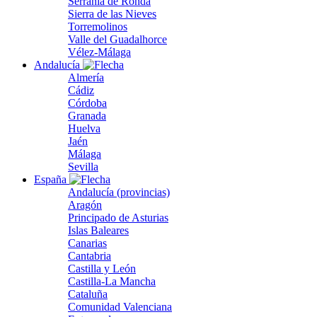
Serranía de Ronda
Sierra de las Nieves
Torremolinos
Valle del Guadalhorce
Vélez-Málaga
Andalucía
Almería
Cádiz
Córdoba
Granada
Huelva
Jaén
Málaga
Sevilla
España
Andalucía (provincias)
Aragón
Principado de Asturias
Islas Baleares
Canarias
Cantabria
Castilla y León
Castilla-La Mancha
Cataluña
Comunidad Valenciana