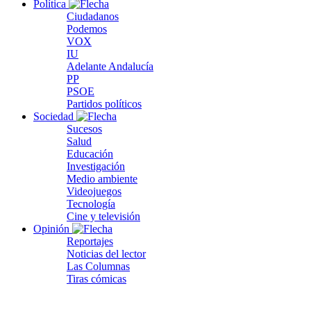
Política
Ciudadanos
Podemos
VOX
IU
Adelante Andalucía
PP
PSOE
Partidos políticos
Sociedad
Sucesos
Salud
Educación
Investigación
Medio ambiente
Videojuegos
Tecnología
Cine y televisión
Opinión
Reportajes
Noticias del lector
Las Columnas
Tiras cómicas