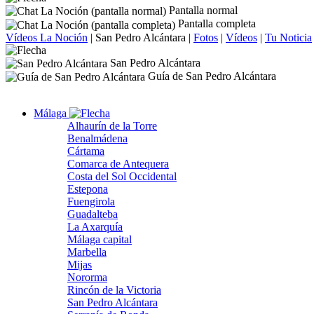
Pantalla normal
Pantalla completa
Vídeos La Noción
|
San Pedro Alcántara
|
Fotos
|
Vídeos
|
Tu Noticia
San Pedro Alcántara
Guía de San Pedro Alcántara
Málaga
Alhaurín de la Torre
Benalmádena
Cártama
Comarca de Antequera
Costa del Sol Occidental
Estepona
Fuengirola
Guadalteba
La Axarquía
Málaga capital
Marbella
Mijas
Nororma
Rincón de la Victoria
San Pedro Alcántara