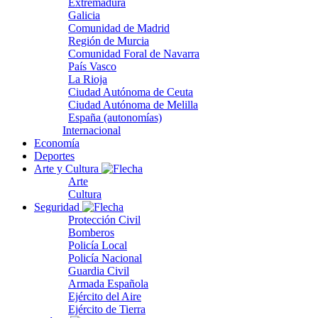
Extremadura
Galicia
Comunidad de Madrid
Región de Murcia
Comunidad Foral de Navarra
País Vasco
La Rioja
Ciudad Autónoma de Ceuta
Ciudad Autónoma de Melilla
España (autonomías)
Internacional
Economía
Deportes
Arte y Cultura
Arte
Cultura
Seguridad
Protección Civil
Bomberos
Policía Local
Policía Nacional
Guardia Civil
Armada Española
Ejército del Aire
Ejército de Tierra