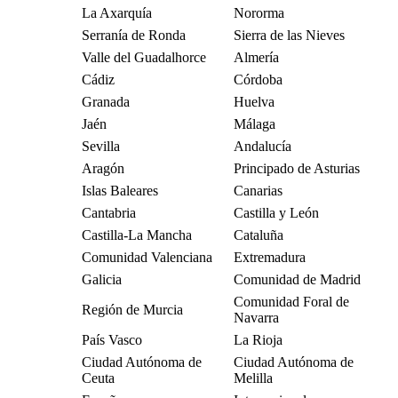
La Axarquía
Nororma
Serranía de Ronda
Sierra de las Nieves
Valle del Guadalhorce
Almería
Cádiz
Córdoba
Granada
Huelva
Jaén
Málaga
Sevilla
Andalucía
Aragón
Principado de Asturias
Islas Baleares
Canarias
Cantabria
Castilla y León
Castilla-La Mancha
Cataluña
Comunidad Valenciana
Extremadura
Galicia
Comunidad de Madrid
Comunidad Foral de
Región de Murcia
Navarra
País Vasco
La Rioja
Ciudad Autónoma de
Ciudad Autónoma de
Ceuta
Melilla