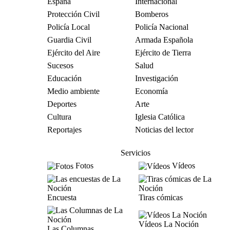
España
Internacional
Protección Civil
Bomberos
Policía Local
Policía Nacional
Guardia Civil
Armada Española
Ejército del Aire
Ejército de Tierra
Sucesos
Salud
Educación
Investigación
Medio ambiente
Economía
Deportes
Arte
Cultura
Iglesia Católica
Reportajes
Noticias del lector
Servicios
Fotos
Vídeos
Encuesta
Tiras cómicas
Vídeos La Noción
Las Columnas