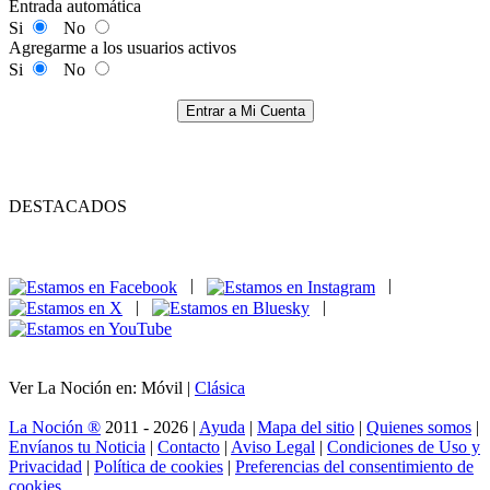
Entrada automática
Si
No
Agregarme a los usuarios activos
Si
No
Entrar a Mi Cuenta
DESTACADOS
|
|
|
|
Ver La Noción en: Móvil |
Clásica
La Noción ®
2011 - 2026 |
Ayuda
|
Mapa del sitio
|
Quienes somos
|
Envíanos tu Noticia
|
Contacto
|
Aviso Legal
|
Condiciones de Uso y
Privacidad
|
Política de cookies
|
Preferencias del consentimiento de
cookies