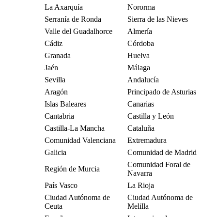
La Axarquía
Nororma
Serranía de Ronda
Sierra de las Nieves
Valle del Guadalhorce
Almería
Cádiz
Córdoba
Granada
Huelva
Jaén
Málaga
Sevilla
Andalucía
Aragón
Principado de Asturias
Islas Baleares
Canarias
Cantabria
Castilla y León
Castilla-La Mancha
Cataluña
Comunidad Valenciana
Extremadura
Galicia
Comunidad de Madrid
Comunidad Foral de
Región de Murcia
Navarra
País Vasco
La Rioja
Ciudad Autónoma de
Ciudad Autónoma de
Ceuta
Melilla