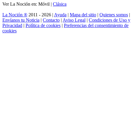
Ver La Noción en: Móvil |
Clásica
La Noción ®
2011 - 2026 |
Ayuda
|
Mapa del sitio
|
Quienes somos
|
Envíanos tu Noticia
|
Contacto
|
Aviso Legal
|
Condiciones de Uso y
Privacidad
|
Política de cookies
|
Preferencias del consentimiento de
cookies