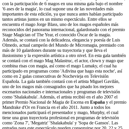
con la participación de 6 magos en una misma gala bajo el nombre
'6 ases de la magia', lo cual supone una de las novedades más
importantes de esta edición, ya que nunca antes habían participado
tantos artistas juntos en un mismo espectáculo. Entre ellos se
encuentra el mago Jorge Blass, uno de los magos españoles más
reconocidos del panorama internacional, galardonado con el premio
Stage Magician of The Year, el conocido Óscar de la magia.
Además, se contará con la delicadeza, elegancia y poesía de Luis
Olmedo, actual campeón del Mundo de Micromagia, premiado con
más de 10 galardones durante su trayectoria y que lleva el
ilusionismo y la expresión artística a otro nivel. En esta gala también
se contará con el mago Mag Malastruc, el actor, clown y mago que
combina risas con magia, así como el mago Lumaky, el cual ha
participado en programas como 'Adivina que hago esta noche', así
como en 2 galas consecutivas de Nochevieja en Televisión
Española. La gala también contará con el artista Miguel Gavilán,
uno de los magos más consagrados que ha pisado los mejores
escenarios nacionales e internacionales y programas de televisión
como 'Shalakabula'. Además, el artista recibió en el año 2007 el
primer Premio Nacional de Magia de Escena en
España
y el premio
Mandrake d'Or en Francia en el año 2011. Junto a todos los
mencionados participará el presentador y mago, Murphy, el cual
tiene una gran trayectoria profesional en programas de televisión
como 'Zona 7', 'Megatriz' 'Shalakabula' y 'Sopa de Gansos'. Las
entradas para este espectáculo pueden conseguirse por 20, 22 y 25