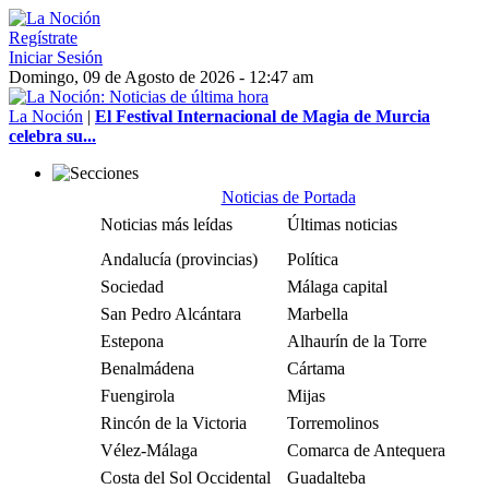
Regístrate
Iniciar Sesión
Domingo, 09 de Agosto de 2026 - 12:47 am
La Noción
|
El Festival Internacional de Magia de Murcia
celebra su...
Noticias de Portada
Noticias más leídas
Últimas noticias
Andalucía (provincias)
Política
Sociedad
Málaga capital
San Pedro Alcántara
Marbella
Estepona
Alhaurín de la Torre
Benalmádena
Cártama
Fuengirola
Mijas
Rincón de la Victoria
Torremolinos
Vélez-Málaga
Comarca de Antequera
Costa del Sol Occidental
Guadalteba