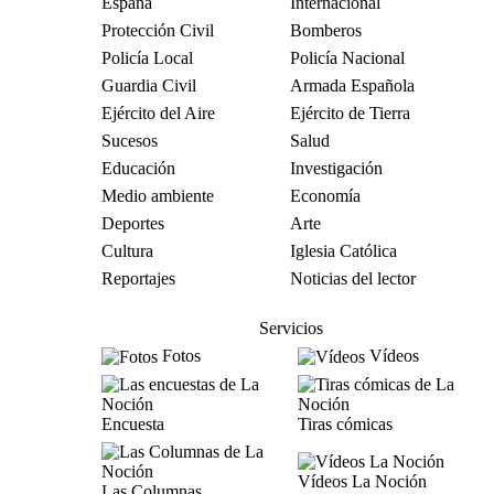
España
Internacional
Protección Civil
Bomberos
Policía Local
Policía Nacional
Guardia Civil
Armada Española
Ejército del Aire
Ejército de Tierra
Sucesos
Salud
Educación
Investigación
Medio ambiente
Economía
Deportes
Arte
Cultura
Iglesia Católica
Reportajes
Noticias del lector
Servicios
Fotos
Vídeos
Encuesta
Tiras cómicas
Vídeos La Noción
Las Columnas