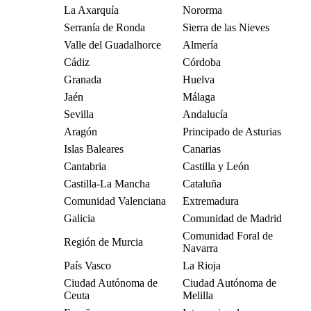
La Axarquía
Nororma
Serranía de Ronda
Sierra de las Nieves
Valle del Guadalhorce
Almería
Cádiz
Córdoba
Granada
Huelva
Jaén
Málaga
Sevilla
Andalucía
Aragón
Principado de Asturias
Islas Baleares
Canarias
Cantabria
Castilla y León
Castilla-La Mancha
Cataluña
Comunidad Valenciana
Extremadura
Galicia
Comunidad de Madrid
Comunidad Foral de
Región de Murcia
Navarra
País Vasco
La Rioja
Ciudad Autónoma de
Ciudad Autónoma de
Ceuta
Melilla