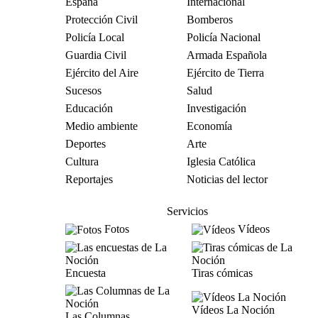
España
Internacional
Protección Civil
Bomberos
Policía Local
Policía Nacional
Guardia Civil
Armada Española
Ejército del Aire
Ejército de Tierra
Sucesos
Salud
Educación
Investigación
Medio ambiente
Economía
Deportes
Arte
Cultura
Iglesia Católica
Reportajes
Noticias del lector
Servicios
Fotos
Vídeos
Encuesta
Tiras cómicas
Vídeos La Noción
Las Columnas