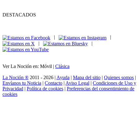
DESTACADOS
|
|
|
|
Ver La Noción en: Móvil |
Clásica
La Noción ®
2011 - 2026 |
Ayuda
|
Mapa del sitio
|
Quienes somos
|
Envíanos tu Noticia
|
Contacto
|
Aviso Legal
|
Condiciones de Uso y
Privacidad
|
Política de cookies
|
Preferencias del consentimiento de
cookies