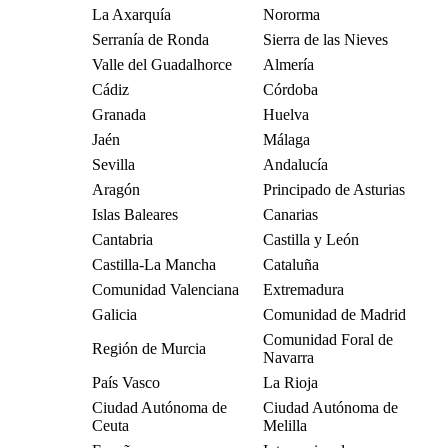
La Axarquía
Nororma
Serranía de Ronda
Sierra de las Nieves
Valle del Guadalhorce
Almería
Cádiz
Córdoba
Granada
Huelva
Jaén
Málaga
Sevilla
Andalucía
Aragón
Principado de Asturias
Islas Baleares
Canarias
Cantabria
Castilla y León
Castilla-La Mancha
Cataluña
Comunidad Valenciana
Extremadura
Galicia
Comunidad de Madrid
Comunidad Foral de
Región de Murcia
Navarra
País Vasco
La Rioja
Ciudad Autónoma de
Ciudad Autónoma de
Ceuta
Melilla