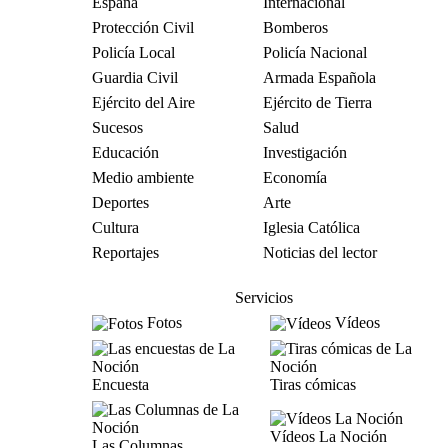
España
Internacional
Protección Civil
Bomberos
Policía Local
Policía Nacional
Guardia Civil
Armada Española
Ejército del Aire
Ejército de Tierra
Sucesos
Salud
Educación
Investigación
Medio ambiente
Economía
Deportes
Arte
Cultura
Iglesia Católica
Reportajes
Noticias del lector
Servicios
Fotos
Vídeos
Encuesta
Tiras cómicas
Vídeos La Noción
Las Columnas