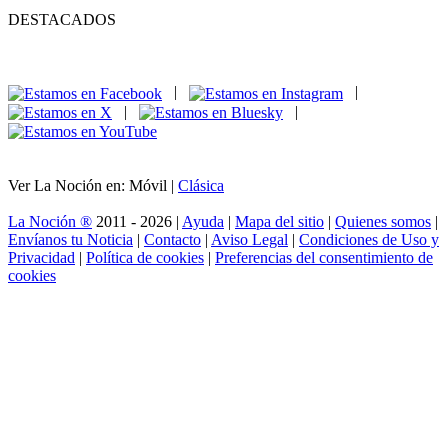
DESTACADOS
|
|
|
|
Ver La Noción en: Móvil |
Clásica
La Noción ®
2011 - 2026 |
Ayuda
|
Mapa del sitio
|
Quienes somos
|
Envíanos tu Noticia
|
Contacto
|
Aviso Legal
|
Condiciones de Uso y
Privacidad
|
Política de cookies
|
Preferencias del consentimiento de
cookies