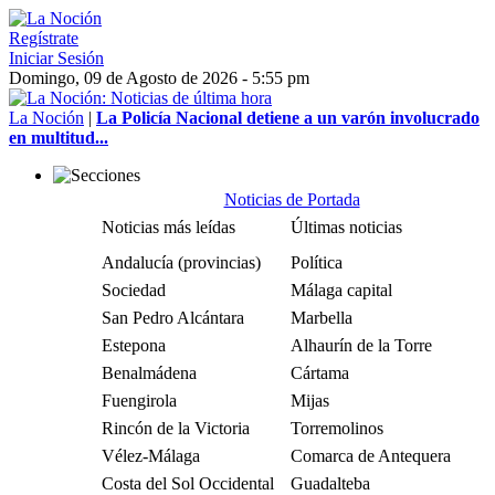
Regístrate
Iniciar Sesión
Domingo, 09 de Agosto de 2026 - 5:55 pm
La Noción
|
La Policía Nacional detiene a un varón involucrado
en multitud...
Noticias de Portada
Noticias más leídas
Últimas noticias
Andalucía (provincias)
Política
Sociedad
Málaga capital
San Pedro Alcántara
Marbella
Estepona
Alhaurín de la Torre
Benalmádena
Cártama
Fuengirola
Mijas
Rincón de la Victoria
Torremolinos
Vélez-Málaga
Comarca de Antequera
Costa del Sol Occidental
Guadalteba