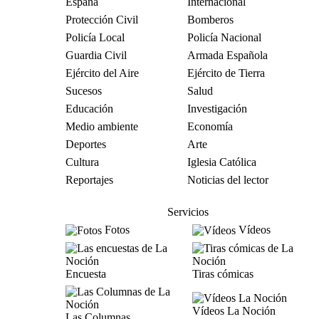
España
Internacional
Protección Civil
Bomberos
Policía Local
Policía Nacional
Guardia Civil
Armada Española
Ejército del Aire
Ejército de Tierra
Sucesos
Salud
Educación
Investigación
Medio ambiente
Economía
Deportes
Arte
Cultura
Iglesia Católica
Reportajes
Noticias del lector
Servicios
Fotos
Vídeos
Encuesta
Tiras cómicas
Vídeos La Noción
Las Columnas