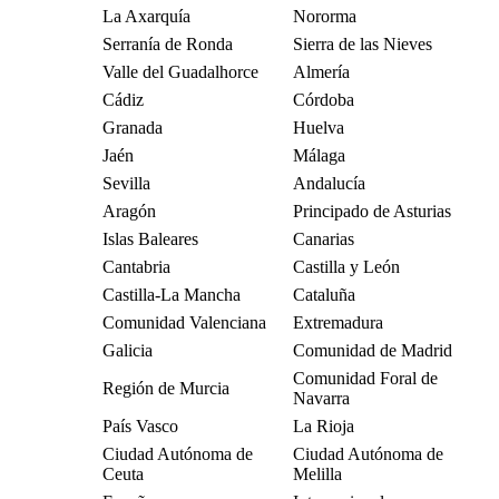
La Axarquía
Nororma
Serranía de Ronda
Sierra de las Nieves
Valle del Guadalhorce
Almería
Cádiz
Córdoba
Granada
Huelva
Jaén
Málaga
Sevilla
Andalucía
Aragón
Principado de Asturias
Islas Baleares
Canarias
Cantabria
Castilla y León
Castilla-La Mancha
Cataluña
Comunidad Valenciana
Extremadura
Galicia
Comunidad de Madrid
Comunidad Foral de
Región de Murcia
Navarra
País Vasco
La Rioja
Ciudad Autónoma de
Ciudad Autónoma de
Ceuta
Melilla