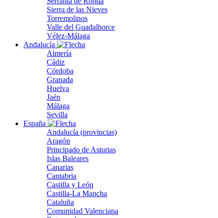
Serranía de Ronda
Sierra de las Nieves
Torremolinos
Valle del Guadalhorce
Vélez-Málaga
Andalucía
Almería
Cádiz
Córdoba
Granada
Huelva
Jaén
Málaga
Sevilla
España
Andalucía (provincias)
Aragón
Principado de Asturias
Islas Baleares
Canarias
Cantabria
Castilla y León
Castilla-La Mancha
Cataluña
Comunidad Valenciana