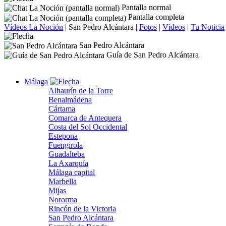
Pantalla normal
Pantalla completa
Vídeos La Noción
|
San Pedro Alcántara
|
Fotos
|
Vídeos
|
Tu Noticia
San Pedro Alcántara
Guía de San Pedro Alcántara
Málaga
Alhaurín de la Torre
Benalmádena
Cártama
Comarca de Antequera
Costa del Sol Occidental
Estepona
Fuengirola
Guadalteba
La Axarquía
Málaga capital
Marbella
Mijas
Nororma
Rincón de la Victoria
San Pedro Alcántara