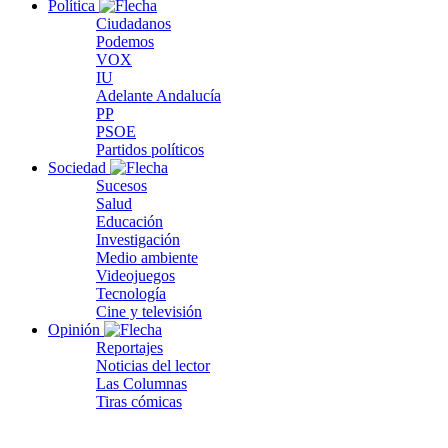
Política
Ciudadanos
Podemos
VOX
IU
Adelante Andalucía
PP
PSOE
Partidos políticos
Sociedad
Sucesos
Salud
Educación
Investigación
Medio ambiente
Videojuegos
Tecnología
Cine y televisión
Opinión
Reportajes
Noticias del lector
Las Columnas
Tiras cómicas