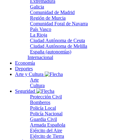
Extremadura
Galicia
Comunidad de Madrid
Región de Murcia
Comunidad Foral de Navarra
País Vasco
La Rioja
Ciudad Autónoma de Ceuta
Ciudad Autónoma de Melilla
España (autonomías)
Internacional
Economía
Deportes
Arte y Cultura
Arte
Cultura
Seguridad
Protección Civil
Bomberos
Policía Local
Policía Nacional
Guardia Civil
Armada Española
Ejército del Aire
Ejército de Tierra