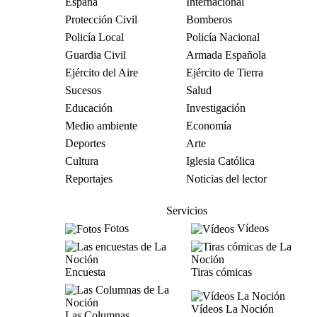
España
Internacional
Protección Civil
Bomberos
Policía Local
Policía Nacional
Guardia Civil
Armada Española
Ejército del Aire
Ejército de Tierra
Sucesos
Salud
Educación
Investigación
Medio ambiente
Economía
Deportes
Arte
Cultura
Iglesia Católica
Reportajes
Noticias del lector
Servicios
Fotos
Vídeos
Encuesta
Tiras cómicas
Vídeos La Noción
Las Columnas