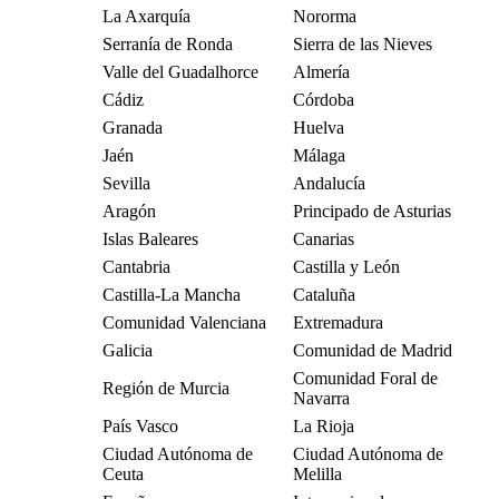
La Axarquía
Nororma
Serranía de Ronda
Sierra de las Nieves
Valle del Guadalhorce
Almería
Cádiz
Córdoba
Granada
Huelva
Jaén
Málaga
Sevilla
Andalucía
Aragón
Principado de Asturias
Islas Baleares
Canarias
Cantabria
Castilla y León
Castilla-La Mancha
Cataluña
Comunidad Valenciana
Extremadura
Galicia
Comunidad de Madrid
Comunidad Foral de
Región de Murcia
Navarra
País Vasco
La Rioja
Ciudad Autónoma de
Ciudad Autónoma de
Ceuta
Melilla