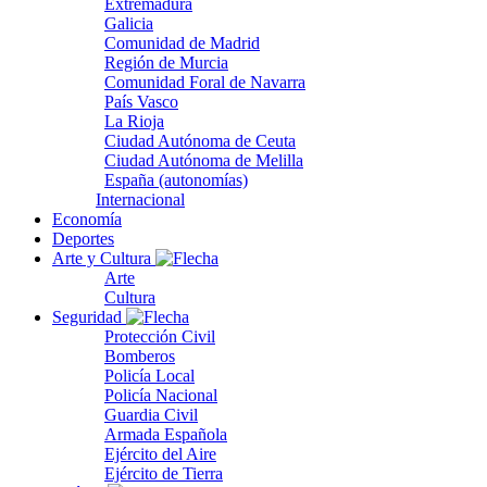
Extremadura
Galicia
Comunidad de Madrid
Región de Murcia
Comunidad Foral de Navarra
País Vasco
La Rioja
Ciudad Autónoma de Ceuta
Ciudad Autónoma de Melilla
España (autonomías)
Internacional
Economía
Deportes
Arte y Cultura
Arte
Cultura
Seguridad
Protección Civil
Bomberos
Policía Local
Policía Nacional
Guardia Civil
Armada Española
Ejército del Aire
Ejército de Tierra