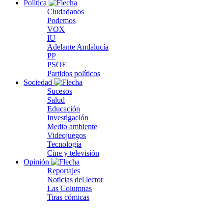
Política
Ciudadanos
Podemos
VOX
IU
Adelante Andalucía
PP
PSOE
Partidos políticos
Sociedad
Sucesos
Salud
Educación
Investigación
Medio ambiente
Videojuegos
Tecnología
Cine y televisión
Opinión
Reportajes
Noticias del lector
Las Columnas
Tiras cómicas