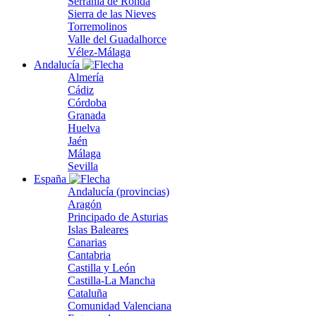
Serranía de Ronda
Sierra de las Nieves
Torremolinos
Valle del Guadalhorce
Vélez-Málaga
Andalucía
Almería
Cádiz
Córdoba
Granada
Huelva
Jaén
Málaga
Sevilla
España
Andalucía (provincias)
Aragón
Principado de Asturias
Islas Baleares
Canarias
Cantabria
Castilla y León
Castilla-La Mancha
Cataluña
Comunidad Valenciana