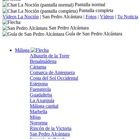
Pantalla normal
Pantalla completa
Vídeos La Noción
|
San Pedro Alcántara
|
Fotos
|
Vídeos
|
Tu Noticia
San Pedro Alcántara
Guía de San Pedro Alcántara
Málaga
Alhaurín de la Torre
Benalmádena
Cártama
Comarca de Antequera
Costa del Sol Occidental
Estepona
Fuengirola
Guadalteba
La Axarquía
Málaga capital
Marbella
Mijas
Nororma
Rincón de la Victoria
San Pedro Alcántara