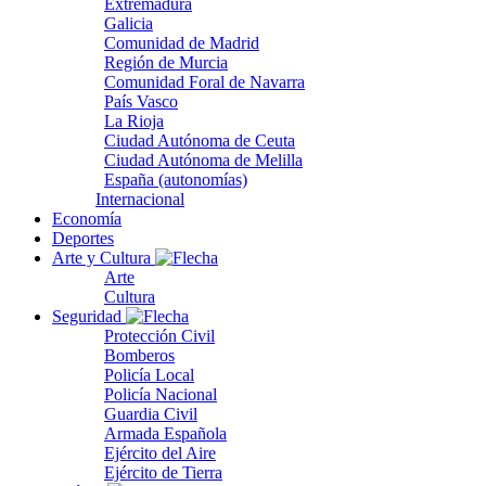
Extremadura
Galicia
Comunidad de Madrid
Región de Murcia
Comunidad Foral de Navarra
País Vasco
La Rioja
Ciudad Autónoma de Ceuta
Ciudad Autónoma de Melilla
España (autonomías)
Internacional
Economía
Deportes
Arte y Cultura
Arte
Cultura
Seguridad
Protección Civil
Bomberos
Policía Local
Policía Nacional
Guardia Civil
Armada Española
Ejército del Aire
Ejército de Tierra