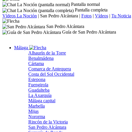
Pantalla normal
Pantalla completa
Vídeos La Noción
|
San Pedro Alcántara
|
Fotos
|
Vídeos
|
Tu Noticia
San Pedro Alcántara
Guía de San Pedro Alcántara
Málaga
Alhaurín de la Torre
Benalmádena
Cártama
Comarca de Antequera
Costa del Sol Occidental
Estepona
Fuengirola
Guadalteba
La Axarquía
Málaga capital
Marbella
Mijas
Nororma
Rincón de la Victoria
San Pedro Alcántara