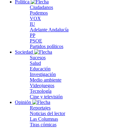
Política
Ciudadanos
Podemos
VOX
IU
Adelante Andalucía
PP
PSOE
Partidos políticos
Sociedad
Sucesos
Salud
Educación
Investigación
Medio ambiente
Videojuegos
Tecnología
Cine y televisión
Opinión
Reportajes
Noticias del lector
Las Columnas
Tiras cómicas