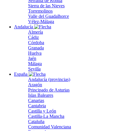
Serranía de Ronda
Sierra de las Nieves
Torremolinos
Valle del Guadalhorce
Vélez-Málaga
Andalucía
Almería
Cádiz
Córdoba
Granada
Huelva
Jaén
Málaga
Sevilla
España
Andalucía (provincias)
Aragón
Principado de Asturias
Islas Baleares
Canarias
Cantabria
Castilla y León
Castilla-La Mancha
Cataluña
Comunidad Valenciana