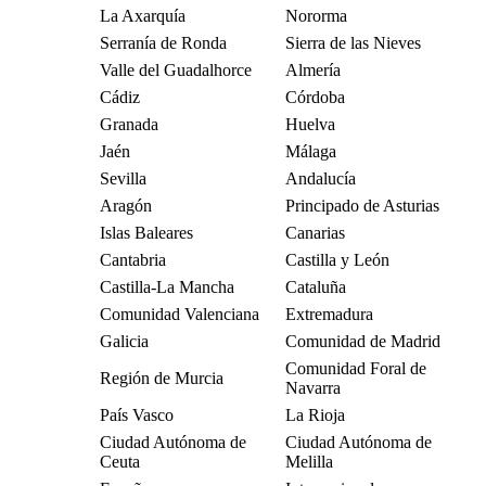
La Axarquía
Nororma
Serranía de Ronda
Sierra de las Nieves
Valle del Guadalhorce
Almería
Cádiz
Córdoba
Granada
Huelva
Jaén
Málaga
Sevilla
Andalucía
Aragón
Principado de Asturias
Islas Baleares
Canarias
Cantabria
Castilla y León
Castilla-La Mancha
Cataluña
Comunidad Valenciana
Extremadura
Galicia
Comunidad de Madrid
Comunidad Foral de
Región de Murcia
Navarra
País Vasco
La Rioja
Ciudad Autónoma de
Ciudad Autónoma de
Ceuta
Melilla