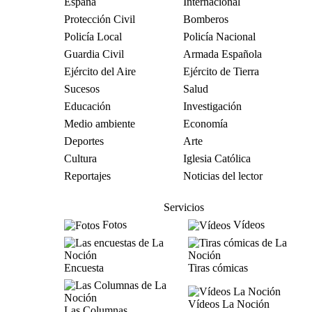
España
Internacional
Protección Civil
Bomberos
Policía Local
Policía Nacional
Guardia Civil
Armada Española
Ejército del Aire
Ejército de Tierra
Sucesos
Salud
Educación
Investigación
Medio ambiente
Economía
Deportes
Arte
Cultura
Iglesia Católica
Reportajes
Noticias del lector
Servicios
Fotos
Vídeos
Encuesta
Tiras cómicas
Vídeos La Noción
Las Columnas