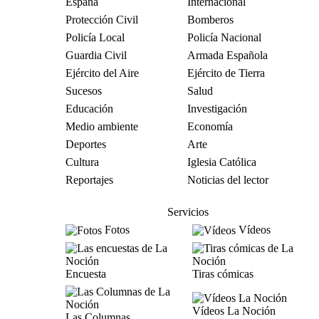
España
Internacional
Protección Civil
Bomberos
Policía Local
Policía Nacional
Guardia Civil
Armada Española
Ejército del Aire
Ejército de Tierra
Sucesos
Salud
Educación
Investigación
Medio ambiente
Economía
Deportes
Arte
Cultura
Iglesia Católica
Reportajes
Noticias del lector
Servicios
Fotos
Vídeos
Encuesta
Tiras cómicas
Vídeos La Noción
Las Columnas