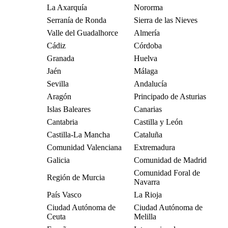
La Axarquía
Nororma
Serranía de Ronda
Sierra de las Nieves
Valle del Guadalhorce
Almería
Cádiz
Córdoba
Granada
Huelva
Jaén
Málaga
Sevilla
Andalucía
Aragón
Principado de Asturias
Islas Baleares
Canarias
Cantabria
Castilla y León
Castilla-La Mancha
Cataluña
Comunidad Valenciana
Extremadura
Galicia
Comunidad de Madrid
Comunidad Foral de
Región de Murcia
Navarra
País Vasco
La Rioja
Ciudad Autónoma de
Ciudad Autónoma de
Ceuta
Melilla