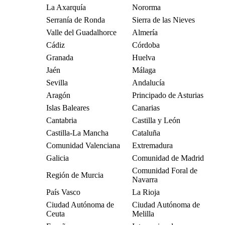
La Axarquía
Nororma
Serranía de Ronda
Sierra de las Nieves
Valle del Guadalhorce
Almería
Cádiz
Córdoba
Granada
Huelva
Jaén
Málaga
Sevilla
Andalucía
Aragón
Principado de Asturias
Islas Baleares
Canarias
Cantabria
Castilla y León
Castilla-La Mancha
Cataluña
Comunidad Valenciana
Extremadura
Galicia
Comunidad de Madrid
Comunidad Foral de
Región de Murcia
Navarra
País Vasco
La Rioja
Ciudad Autónoma de
Ciudad Autónoma de
Ceuta
Melilla