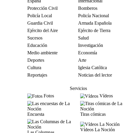
España
Internacional
Protección Civil
Bomberos
Policía Local
Policía Nacional
Guardia Civil
Armada Española
Ejército del Aire
Ejército de Tierra
Sucesos
Salud
Educación
Investigación
Medio ambiente
Economía
Deportes
Arte
Cultura
Iglesia Católica
Reportajes
Noticias del lector
Servicios
Fotos
Vídeos
Encuesta
Tiras cómicas
Vídeos La Noción
Las Columnas