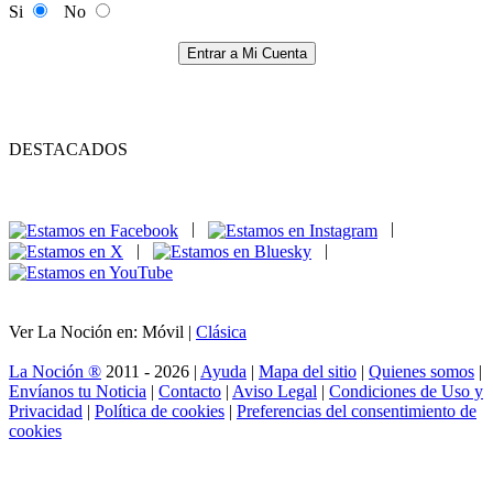
Si
No
Entrar a Mi Cuenta
DESTACADOS
|
|
|
|
Ver La Noción en: Móvil |
Clásica
La Noción ®
2011 - 2026 |
Ayuda
|
Mapa del sitio
|
Quienes somos
|
Envíanos tu Noticia
|
Contacto
|
Aviso Legal
|
Condiciones de Uso y
Privacidad
|
Política de cookies
|
Preferencias del consentimiento de
cookies