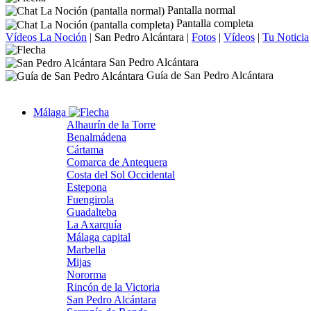
Pantalla normal
Pantalla completa
Vídeos La Noción
|
San Pedro Alcántara
|
Fotos
|
Vídeos
|
Tu Noticia
San Pedro Alcántara
Guía de San Pedro Alcántara
Málaga
Alhaurín de la Torre
Benalmádena
Cártama
Comarca de Antequera
Costa del Sol Occidental
Estepona
Fuengirola
Guadalteba
La Axarquía
Málaga capital
Marbella
Mijas
Nororma
Rincón de la Victoria
San Pedro Alcántara