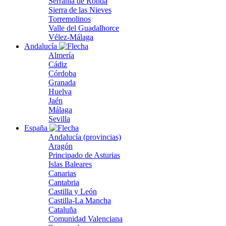
Serranía de Ronda
Sierra de las Nieves
Torremolinos
Valle del Guadalhorce
Vélez-Málaga
Andalucía
Almería
Cádiz
Córdoba
Granada
Huelva
Jaén
Málaga
Sevilla
España
Andalucía (provincias)
Aragón
Principado de Asturias
Islas Baleares
Canarias
Cantabria
Castilla y León
Castilla-La Mancha
Cataluña
Comunidad Valenciana