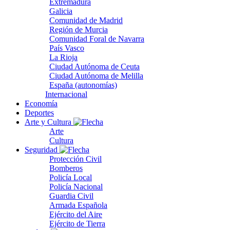
Extremadura
Galicia
Comunidad de Madrid
Región de Murcia
Comunidad Foral de Navarra
País Vasco
La Rioja
Ciudad Autónoma de Ceuta
Ciudad Autónoma de Melilla
España (autonomías)
Internacional
Economía
Deportes
Arte y Cultura
Arte
Cultura
Seguridad
Protección Civil
Bomberos
Policía Local
Policía Nacional
Guardia Civil
Armada Española
Ejército del Aire
Ejército de Tierra