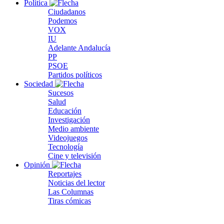
Política
Ciudadanos
Podemos
VOX
IU
Adelante Andalucía
PP
PSOE
Partidos políticos
Sociedad
Sucesos
Salud
Educación
Investigación
Medio ambiente
Videojuegos
Tecnología
Cine y televisión
Opinión
Reportajes
Noticias del lector
Las Columnas
Tiras cómicas