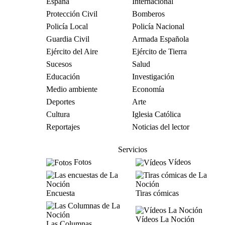
España
Internacional
Protección Civil
Bomberos
Policía Local
Policía Nacional
Guardia Civil
Armada Española
Ejército del Aire
Ejército de Tierra
Sucesos
Salud
Educación
Investigación
Medio ambiente
Economía
Deportes
Arte
Cultura
Iglesia Católica
Reportajes
Noticias del lector
Servicios
Fotos
Vídeos
Encuesta
Tiras cómicas
Vídeos La Noción
Las Columnas