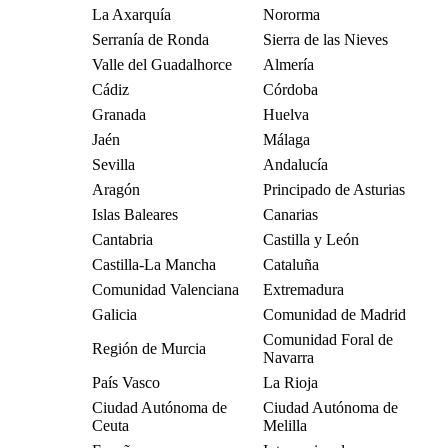
La Axarquía
Nororma
Serranía de Ronda
Sierra de las Nieves
Valle del Guadalhorce
Almería
Cádiz
Córdoba
Granada
Huelva
Jaén
Málaga
Sevilla
Andalucía
Aragón
Principado de Asturias
Islas Baleares
Canarias
Cantabria
Castilla y León
Castilla-La Mancha
Cataluña
Comunidad Valenciana
Extremadura
Galicia
Comunidad de Madrid
Comunidad Foral de
Región de Murcia
Navarra
País Vasco
La Rioja
Ciudad Autónoma de
Ciudad Autónoma de
Ceuta
Melilla