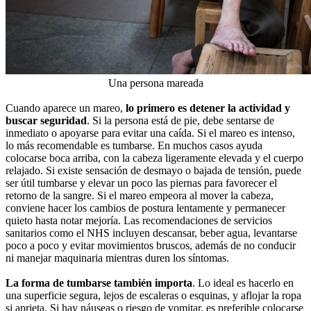
Una persona mareada
Cuando aparece un mareo,
lo primero es detener la actividad y
buscar seguridad
. Si la persona está de pie, debe sentarse de
inmediato o apoyarse para evitar una caída. Si el mareo es intenso,
lo más recomendable es tumbarse. En muchos casos ayuda
colocarse boca arriba, con la cabeza ligeramente elevada y el cuerpo
relajado. Si existe sensación de desmayo o bajada de tensión, puede
ser útil tumbarse y elevar un poco las piernas para favorecer el
retorno de la sangre. Si el mareo empeora al mover la cabeza,
conviene hacer los cambios de postura lentamente y permanecer
quieto hasta notar mejoría. Las recomendaciones de servicios
sanitarios como el NHS incluyen descansar, beber agua, levantarse
poco a poco y evitar movimientos bruscos, además de no conducir
ni manejar maquinaria mientras duren los síntomas.
La forma de tumbarse también importa
. Lo ideal es hacerlo en
una superficie segura, lejos de escaleras o esquinas, y aflojar la ropa
si aprieta. Si hay náuseas o riesgo de vomitar, es preferible colocarse