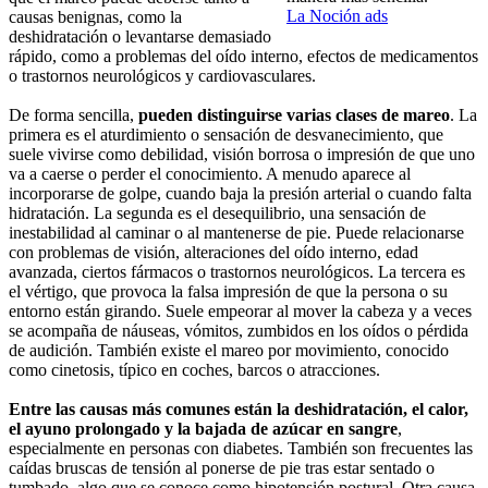
La Noción ads
causas benignas, como la
deshidratación o levantarse demasiado
rápido, como a problemas del oído interno, efectos de medicamentos
o trastornos neurológicos y cardiovasculares.
De forma sencilla,
pueden distinguirse varias clases de mareo
. La
primera es el aturdimiento o sensación de desvanecimiento, que
suele vivirse como debilidad, visión borrosa o impresión de que uno
va a caerse o perder el conocimiento. A menudo aparece al
incorporarse de golpe, cuando baja la presión arterial o cuando falta
hidratación. La segunda es el desequilibrio, una sensación de
inestabilidad al caminar o al mantenerse de pie. Puede relacionarse
con problemas de visión, alteraciones del oído interno, edad
avanzada, ciertos fármacos o trastornos neurológicos. La tercera es
el vértigo, que provoca la falsa impresión de que la persona o su
entorno están girando. Suele empeorar al mover la cabeza y a veces
se acompaña de náuseas, vómitos, zumbidos en los oídos o pérdida
de audición. También existe el mareo por movimiento, conocido
como cinetosis, típico en coches, barcos o atracciones.
Entre las causas más comunes están la deshidratación, el calor,
el ayuno prolongado y la bajada de azúcar en sangre
,
especialmente en personas con diabetes. También son frecuentes las
caídas bruscas de tensión al ponerse de pie tras estar sentado o
tumbado, algo que se conoce como hipotensión postural. Otra causa