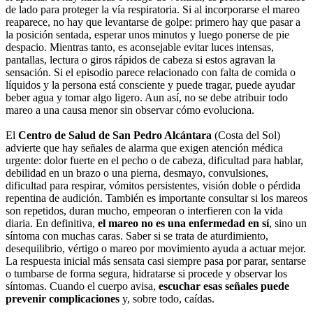
de lado para proteger la vía respiratoria. Si al incorporarse el mareo
reaparece, no hay que levantarse de golpe: primero hay que pasar a
la posición sentada, esperar unos minutos y luego ponerse de pie
despacio. Mientras tanto, es aconsejable evitar luces intensas,
pantallas, lectura o giros rápidos de cabeza si estos agravan la
sensación. Si el episodio parece relacionado con falta de comida o
líquidos y la persona está consciente y puede tragar, puede ayudar
beber agua y tomar algo ligero. Aun así, no se debe atribuir todo
mareo a una causa menor sin observar cómo evoluciona.
El
Centro de Salud de San Pedro Alcántara
(Costa del Sol)
advierte que hay señales de alarma que exigen atención médica
urgente: dolor fuerte en el pecho o de cabeza, dificultad para hablar,
debilidad en un brazo o una pierna, desmayo, convulsiones,
dificultad para respirar, vómitos persistentes, visión doble o pérdida
repentina de audición. También es importante consultar si los mareos
son repetidos, duran mucho, empeoran o interfieren con la vida
diaria. En definitiva,
el mareo no es una enfermedad en sí
, sino un
síntoma con muchas caras. Saber si se trata de aturdimiento,
desequilibrio, vértigo o mareo por movimiento ayuda a actuar mejor.
La respuesta inicial más sensata casi siempre pasa por parar, sentarse
o tumbarse de forma segura, hidratarse si procede y observar los
síntomas. Cuando el cuerpo avisa,
escuchar esas señales puede
prevenir complicaciones
y, sobre todo, caídas.