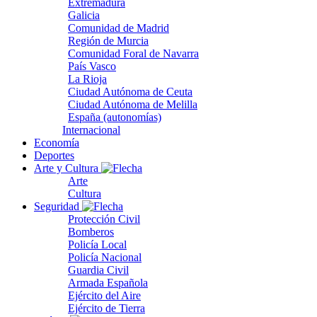
Extremadura
Galicia
Comunidad de Madrid
Región de Murcia
Comunidad Foral de Navarra
País Vasco
La Rioja
Ciudad Autónoma de Ceuta
Ciudad Autónoma de Melilla
España (autonomías)
Internacional
Economía
Deportes
Arte y Cultura
Arte
Cultura
Seguridad
Protección Civil
Bomberos
Policía Local
Policía Nacional
Guardia Civil
Armada Española
Ejército del Aire
Ejército de Tierra