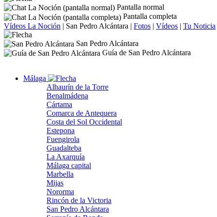
Pantalla normal
Pantalla completa
Vídeos La Noción
|
San Pedro Alcántara
|
Fotos
|
Vídeos
|
Tu Noticia
San Pedro Alcántara
Guía de San Pedro Alcántara
Málaga
Alhaurín de la Torre
Benalmádena
Cártama
Comarca de Antequera
Costa del Sol Occidental
Estepona
Fuengirola
Guadalteba
La Axarquía
Málaga capital
Marbella
Mijas
Nororma
Rincón de la Victoria
San Pedro Alcántara