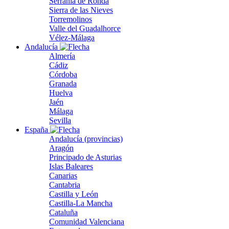
Serranía de Ronda
Sierra de las Nieves
Torremolinos
Valle del Guadalhorce
Vélez-Málaga
Andalucía
Almería
Cádiz
Córdoba
Granada
Huelva
Jaén
Málaga
Sevilla
España
Andalucía (provincias)
Aragón
Principado de Asturias
Islas Baleares
Canarias
Cantabria
Castilla y León
Castilla-La Mancha
Cataluña
Comunidad Valenciana