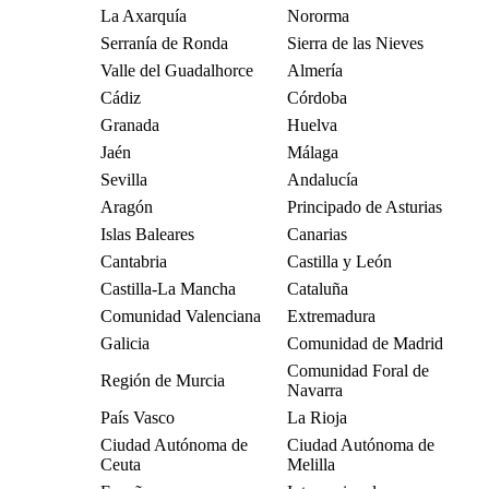
La Axarquía
Nororma
Serranía de Ronda
Sierra de las Nieves
Valle del Guadalhorce
Almería
Cádiz
Córdoba
Granada
Huelva
Jaén
Málaga
Sevilla
Andalucía
Aragón
Principado de Asturias
Islas Baleares
Canarias
Cantabria
Castilla y León
Castilla-La Mancha
Cataluña
Comunidad Valenciana
Extremadura
Galicia
Comunidad de Madrid
Comunidad Foral de
Región de Murcia
Navarra
País Vasco
La Rioja
Ciudad Autónoma de
Ciudad Autónoma de
Ceuta
Melilla