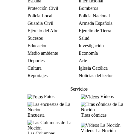
España
Internacional
Protección Civil
Bomberos
Policía Local
Policía Nacional
Guardia Civil
Armada Española
Ejército del Aire
Ejército de Tierra
Sucesos
Salud
Educación
Investigación
Medio ambiente
Economía
Deportes
Arte
Cultura
Iglesia Católica
Reportajes
Noticias del lector
Servicios
Fotos
Vídeos
Encuesta
Tiras cómicas
Vídeos La Noción
Las Columnas