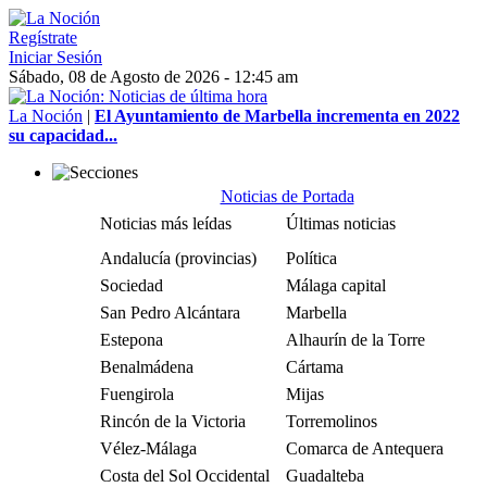
Regístrate
Iniciar Sesión
Sábado, 08 de Agosto de 2026 - 12:45 am
La Noción
|
El Ayuntamiento de Marbella incrementa en 2022
su capacidad...
Noticias de Portada
Noticias más leídas
Últimas noticias
Andalucía (provincias)
Política
Sociedad
Málaga capital
San Pedro Alcántara
Marbella
Estepona
Alhaurín de la Torre
Benalmádena
Cártama
Fuengirola
Mijas
Rincón de la Victoria
Torremolinos
Vélez-Málaga
Comarca de Antequera
Costa del Sol Occidental
Guadalteba