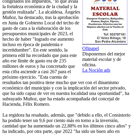
congelados los impuestos, "lo que avala
la fortaleza económica de la ciudad y la
gestión realizada". La alcaldesa, Ángeles
Muñoz, ha destacado, tras la aprobación
en Junta de Gobierno Local del techo de
gasto de cara a la elaboración de los
presupuestos municipales de 2023, el
hecho de haber "logrado ese aumento
incluso en época de pandemia e
Ofipapel
incertidumbre". En este sentido, la
Disponemos del mejor
primera edil ha recordado que para este
material escolar y de
año ese límite de gasto era de 235
oficina.
millones de euros y ha concretado que
La Noción ads
esta cifra asciende a casi 267 para el
próximo ejercicio. "Esta cuenta de
resultados tan positiva tiene mucho que ver con el dinamismo
económico del municipio y con la implicación del sector privado,
que ha sido capaz de ver en nuestra localidad una oportunidad", ha
subrayado Muñoz, que ha estado acompañada del concejal de
Hacienda, Félix Romero.
La regidora ha resaltado, además, que "debido a ello, el Consistorio
ha podido tener un 9,6 por ciento más en torno a la inversión,
cantidad que ha aumentado un 22,88% en los últimos cinco años" y
ha indicado, por otra parte, que 2022 "ha sido un buen año en