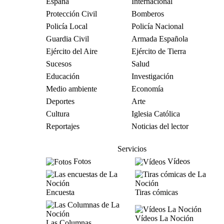
España
Internacional
Protección Civil
Bomberos
Policía Local
Policía Nacional
Guardia Civil
Armada Española
Ejército del Aire
Ejército de Tierra
Sucesos
Salud
Educación
Investigación
Medio ambiente
Economía
Deportes
Arte
Cultura
Iglesia Católica
Reportajes
Noticias del lector
Servicios
Fotos
Vídeos
Encuesta
Tiras cómicas
Vídeos La Noción
Las Columnas