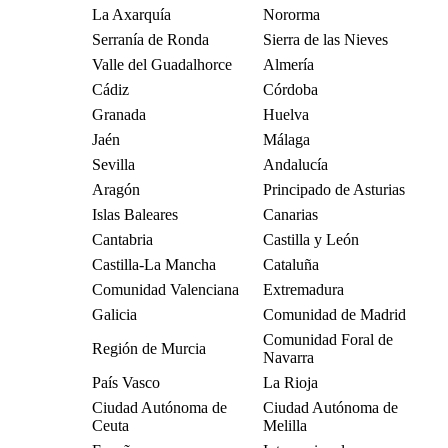
La Axarquía
Nororma
Serranía de Ronda
Sierra de las Nieves
Valle del Guadalhorce
Almería
Cádiz
Córdoba
Granada
Huelva
Jaén
Málaga
Sevilla
Andalucía
Aragón
Principado de Asturias
Islas Baleares
Canarias
Cantabria
Castilla y León
Castilla-La Mancha
Cataluña
Comunidad Valenciana
Extremadura
Galicia
Comunidad de Madrid
Comunidad Foral de
Región de Murcia
Navarra
País Vasco
La Rioja
Ciudad Autónoma de
Ciudad Autónoma de
Ceuta
Melilla