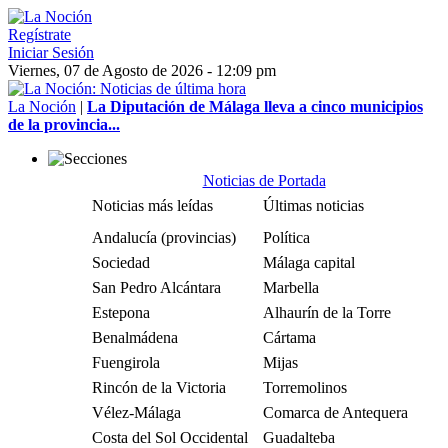
Regístrate
Iniciar Sesión
Viernes, 07 de Agosto de 2026 - 12:09 pm
La Noción
|
La Diputación de Málaga lleva a cinco municipios
de la provincia...
Noticias de Portada
Noticias más leídas
Últimas noticias
Andalucía (provincias)
Política
Sociedad
Málaga capital
San Pedro Alcántara
Marbella
Estepona
Alhaurín de la Torre
Benalmádena
Cártama
Fuengirola
Mijas
Rincón de la Victoria
Torremolinos
Vélez-Málaga
Comarca de Antequera
Costa del Sol Occidental
Guadalteba