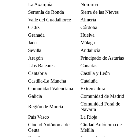
La Axarquía
Nororma
Serranía de Ronda
Sierra de las Nieves
Valle del Guadalhorce
Almería
Cádiz
Córdoba
Granada
Huelva
Jaén
Málaga
Sevilla
Andalucía
Aragón
Principado de Asturias
Islas Baleares
Canarias
Cantabria
Castilla y León
Castilla-La Mancha
Cataluña
Comunidad Valenciana
Extremadura
Galicia
Comunidad de Madrid
Comunidad Foral de
Región de Murcia
Navarra
País Vasco
La Rioja
Ciudad Autónoma de
Ciudad Autónoma de
Ceuta
Melilla