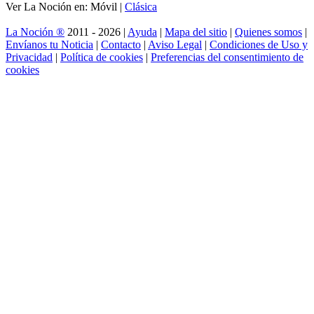
Ver La Noción en: Móvil |
Clásica
La Noción ®
2011 - 2026 |
Ayuda
|
Mapa del sitio
|
Quienes somos
|
Envíanos tu Noticia
|
Contacto
|
Aviso Legal
|
Condiciones de Uso y
Privacidad
|
Política de cookies
|
Preferencias del consentimiento de
cookies