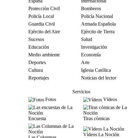
España
Internacional
Protección Civil
Bomberos
Policía Local
Policía Nacional
Guardia Civil
Armada Española
Ejército del Aire
Ejército de Tierra
Sucesos
Salud
Educación
Investigación
Medio ambiente
Economía
Deportes
Arte
Cultura
Iglesia Católica
Reportajes
Noticias del lector
Servicios
Fotos
Vídeos
Encuesta
Tiras cómicas
Vídeos La Noción
Las Columnas