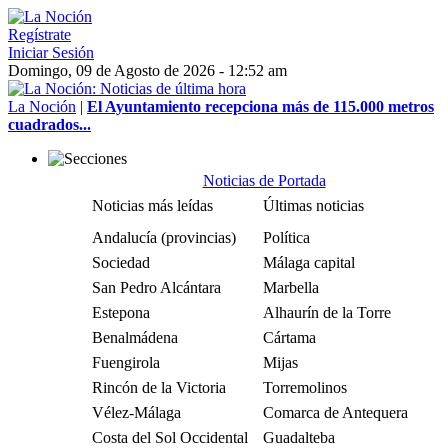
Regístrate
Iniciar Sesión
Domingo, 09 de Agosto de 2026 - 12:52 am
La Noción
|
El Ayuntamiento recepciona más de 115.000 metros
cuadrados...
Noticias de Portada
Noticias más leídas
Últimas noticias
Andalucía (provincias)
Política
Sociedad
Málaga capital
San Pedro Alcántara
Marbella
Estepona
Alhaurín de la Torre
Benalmádena
Cártama
Fuengirola
Mijas
Rincón de la Victoria
Torremolinos
Vélez-Málaga
Comarca de Antequera
Costa del Sol Occidental
Guadalteba