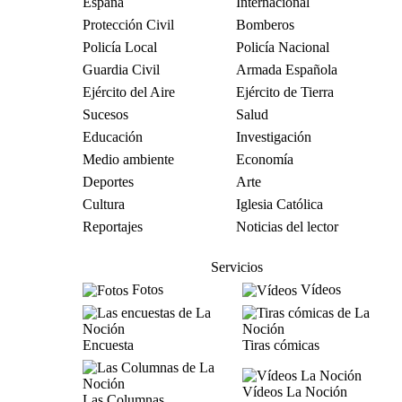
España
Internacional
Protección Civil
Bomberos
Policía Local
Policía Nacional
Guardia Civil
Armada Española
Ejército del Aire
Ejército de Tierra
Sucesos
Salud
Educación
Investigación
Medio ambiente
Economía
Deportes
Arte
Cultura
Iglesia Católica
Reportajes
Noticias del lector
Servicios
Fotos
Vídeos
Encuesta
Tiras cómicas
Vídeos La Noción
Las Columnas