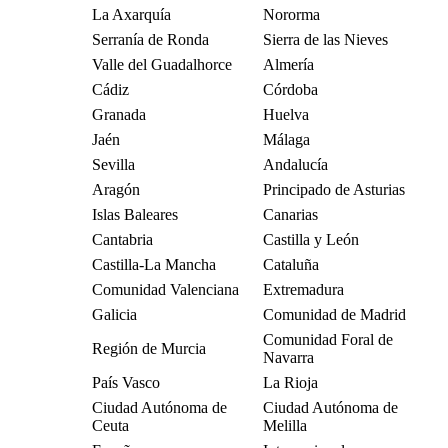
La Axarquía
Nororma
Serranía de Ronda
Sierra de las Nieves
Valle del Guadalhorce
Almería
Cádiz
Córdoba
Granada
Huelva
Jaén
Málaga
Sevilla
Andalucía
Aragón
Principado de Asturias
Islas Baleares
Canarias
Cantabria
Castilla y León
Castilla-La Mancha
Cataluña
Comunidad Valenciana
Extremadura
Galicia
Comunidad de Madrid
Comunidad Foral de
Región de Murcia
Navarra
País Vasco
La Rioja
Ciudad Autónoma de
Ciudad Autónoma de
Ceuta
Melilla