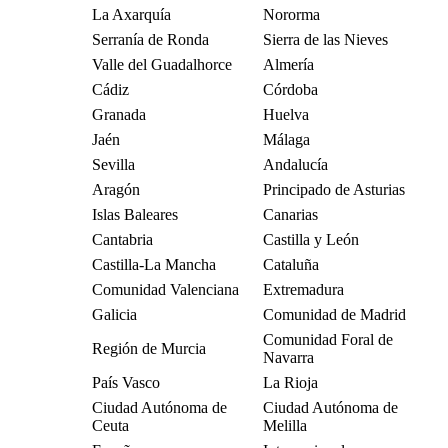
La Axarquía
Nororma
Serranía de Ronda
Sierra de las Nieves
Valle del Guadalhorce
Almería
Cádiz
Córdoba
Granada
Huelva
Jaén
Málaga
Sevilla
Andalucía
Aragón
Principado de Asturias
Islas Baleares
Canarias
Cantabria
Castilla y León
Castilla-La Mancha
Cataluña
Comunidad Valenciana
Extremadura
Galicia
Comunidad de Madrid
Comunidad Foral de
Región de Murcia
Navarra
País Vasco
La Rioja
Ciudad Autónoma de
Ciudad Autónoma de
Ceuta
Melilla