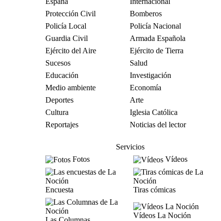
España
Internacional
Protección Civil
Bomberos
Policía Local
Policía Nacional
Guardia Civil
Armada Española
Ejército del Aire
Ejército de Tierra
Sucesos
Salud
Educación
Investigación
Medio ambiente
Economía
Deportes
Arte
Cultura
Iglesia Católica
Reportajes
Noticias del lector
Servicios
Fotos
Vídeos
Encuesta
Tiras cómicas
Vídeos La Noción
Las Columnas