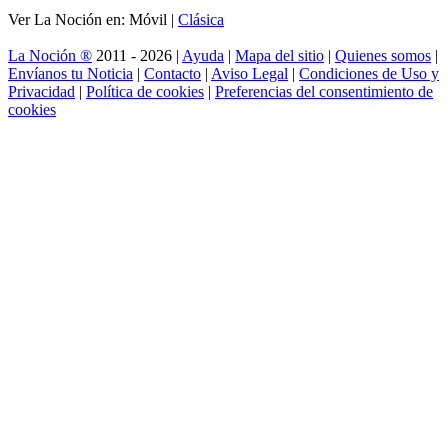
Ver La Noción en: Móvil |
Clásica
La Noción ®
2011 - 2026 |
Ayuda
|
Mapa del sitio
|
Quienes somos
|
Envíanos tu Noticia
|
Contacto
|
Aviso Legal
|
Condiciones de Uso y
Privacidad
|
Política de cookies
|
Preferencias del consentimiento de
cookies