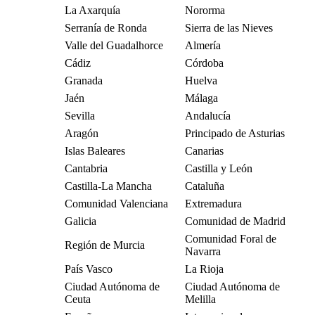
La Axarquía
Nororma
Serranía de Ronda
Sierra de las Nieves
Valle del Guadalhorce
Almería
Cádiz
Córdoba
Granada
Huelva
Jaén
Málaga
Sevilla
Andalucía
Aragón
Principado de Asturias
Islas Baleares
Canarias
Cantabria
Castilla y León
Castilla-La Mancha
Cataluña
Comunidad Valenciana
Extremadura
Galicia
Comunidad de Madrid
Comunidad Foral de
Región de Murcia
Navarra
País Vasco
La Rioja
Ciudad Autónoma de
Ciudad Autónoma de
Ceuta
Melilla