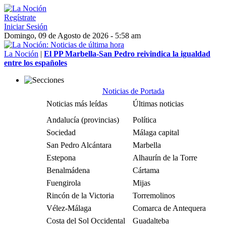
Regístrate
Iniciar Sesión
Domingo, 09 de Agosto de 2026 - 5:58 am
La Noción
|
El PP Marbella-San Pedro reivindica la igualdad
entre los españoles
Noticias de Portada
Noticias más leídas
Últimas noticias
Andalucía (provincias)
Política
Sociedad
Málaga capital
San Pedro Alcántara
Marbella
Estepona
Alhaurín de la Torre
Benalmádena
Cártama
Fuengirola
Mijas
Rincón de la Victoria
Torremolinos
Vélez-Málaga
Comarca de Antequera
Costa del Sol Occidental
Guadalteba