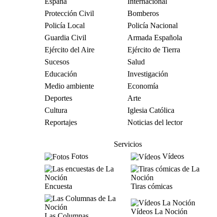
España
Internacional
Protección Civil
Bomberos
Policía Local
Policía Nacional
Guardia Civil
Armada Española
Ejército del Aire
Ejército de Tierra
Sucesos
Salud
Educación
Investigación
Medio ambiente
Economía
Deportes
Arte
Cultura
Iglesia Católica
Reportajes
Noticias del lector
Servicios
Fotos
Vídeos
Encuesta
Tiras cómicas
Vídeos La Noción
Las Columnas