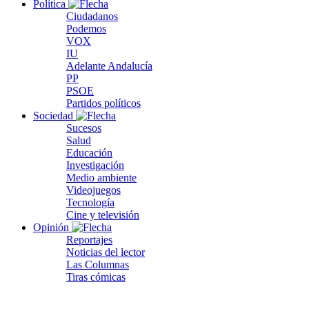
Política
Ciudadanos
Podemos
VOX
IU
Adelante Andalucía
PP
PSOE
Partidos políticos
Sociedad
Sucesos
Salud
Educación
Investigación
Medio ambiente
Videojuegos
Tecnología
Cine y televisión
Opinión
Reportajes
Noticias del lector
Las Columnas
Tiras cómicas