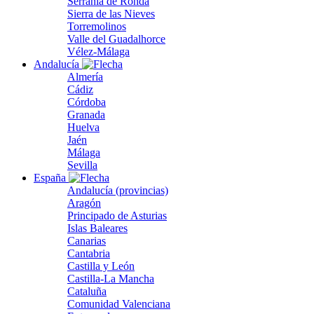
Serranía de Ronda
Sierra de las Nieves
Torremolinos
Valle del Guadalhorce
Vélez-Málaga
Andalucía
Almería
Cádiz
Córdoba
Granada
Huelva
Jaén
Málaga
Sevilla
España
Andalucía (provincias)
Aragón
Principado de Asturias
Islas Baleares
Canarias
Cantabria
Castilla y León
Castilla-La Mancha
Cataluña
Comunidad Valenciana