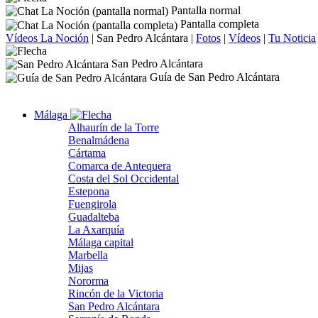
Pantalla normal
Pantalla completa
Vídeos La Noción
|
San Pedro Alcántara
|
Fotos
|
Vídeos
|
Tu Noticia
San Pedro Alcántara
Guía de San Pedro Alcántara
Málaga
Alhaurín de la Torre
Benalmádena
Cártama
Comarca de Antequera
Costa del Sol Occidental
Estepona
Fuengirola
Guadalteba
La Axarquía
Málaga capital
Marbella
Mijas
Nororma
Rincón de la Victoria
San Pedro Alcántara