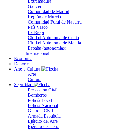
Extremadura
Galicia
Comunidad de Madrid
Región de Murcia
Comunidad Foral de Navarra
País Vasco
La Rioja
Ciudad Autónoma de Ceuta
Ciudad Autónoma de Melilla
España (autonomías)
Internacional
Economía
Deportes
Arte y Cultura
Arte
Cultura
Seguridad
Protección Civil
Bomberos
Policía Local
Policía Nacional
Guardia Civil
Armada Española
Ejército del Aire
Ejército de Tierra