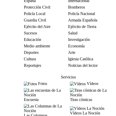
España
Internacional
Protección Civil
Bomberos
Policía Local
Policía Nacional
Guardia Civil
Armada Española
Ejército del Aire
Ejército de Tierra
Sucesos
Salud
Educación
Investigación
Medio ambiente
Economía
Deportes
Arte
Cultura
Iglesia Católica
Reportajes
Noticias del lector
Servicios
Fotos
Vídeos
Encuesta
Tiras cómicas
Vídeos La Noción
Las Columnas