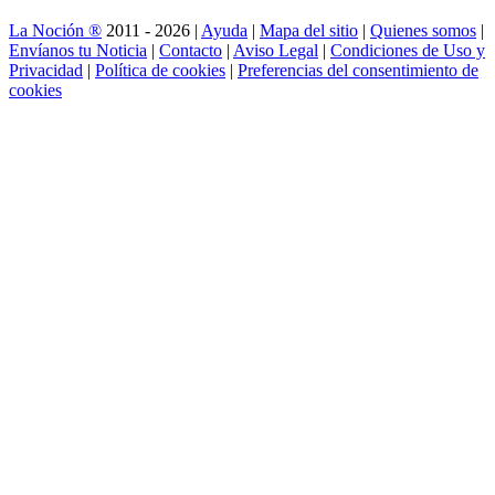
La Noción ®
2011 - 2026 |
Ayuda
|
Mapa del sitio
|
Quienes somos
|
Envíanos tu Noticia
|
Contacto
|
Aviso Legal
|
Condiciones de Uso y
Privacidad
|
Política de cookies
|
Preferencias del consentimiento de
cookies