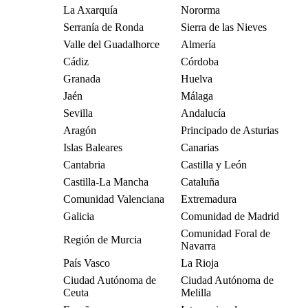
La Axarquía
Nororma
Serranía de Ronda
Sierra de las Nieves
Valle del Guadalhorce
Almería
Cádiz
Córdoba
Granada
Huelva
Jaén
Málaga
Sevilla
Andalucía
Aragón
Principado de Asturias
Islas Baleares
Canarias
Cantabria
Castilla y León
Castilla-La Mancha
Cataluña
Comunidad Valenciana
Extremadura
Galicia
Comunidad de Madrid
Comunidad Foral de
Región de Murcia
Navarra
País Vasco
La Rioja
Ciudad Autónoma de
Ciudad Autónoma de
Ceuta
Melilla