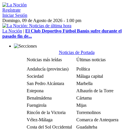
Regístrate
Iniciar Sesión
Domingo, 09 de Agosto de 2026 - 1:00 pm
La Noción
|
El Club Deportivo Fútbol Banús sufre durante el
pasado fin de...
Noticias de Portada
Noticias más leídas
Últimas noticias
Andalucía (provincias)
Política
Sociedad
Málaga capital
San Pedro Alcántara
Marbella
Estepona
Alhaurín de la Torre
Benalmádena
Cártama
Fuengirola
Mijas
Rincón de la Victoria
Torremolinos
Vélez-Málaga
Comarca de Antequera
Costa del Sol Occidental
Guadalteba