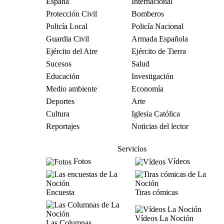
España
Internacional
Protección Civil
Bomberos
Policía Local
Policía Nacional
Guardia Civil
Armada Española
Ejército del Aire
Ejército de Tierra
Sucesos
Salud
Educación
Investigación
Medio ambiente
Economía
Deportes
Arte
Cultura
Iglesia Católica
Reportajes
Noticias del lector
Servicios
Fotos
Vídeos
Encuesta
Tiras cómicas
Vídeos La Noción
Las Columnas