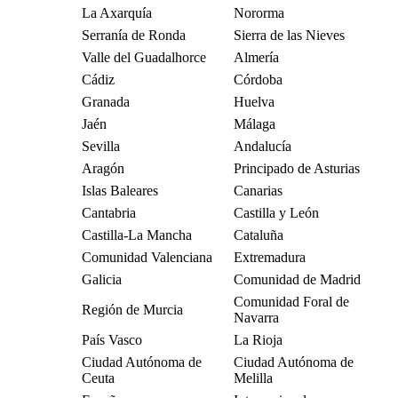
La Axarquía
Nororma
Serranía de Ronda
Sierra de las Nieves
Valle del Guadalhorce
Almería
Cádiz
Córdoba
Granada
Huelva
Jaén
Málaga
Sevilla
Andalucía
Aragón
Principado de Asturias
Islas Baleares
Canarias
Cantabria
Castilla y León
Castilla-La Mancha
Cataluña
Comunidad Valenciana
Extremadura
Galicia
Comunidad de Madrid
Comunidad Foral de
Región de Murcia
Navarra
País Vasco
La Rioja
Ciudad Autónoma de
Ciudad Autónoma de
Ceuta
Melilla