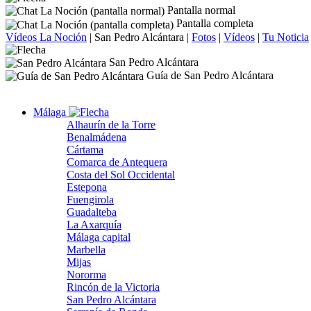
Pantalla normal
Pantalla completa
Vídeos La Noción
|
San Pedro Alcántara
|
Fotos
|
Vídeos
|
Tu Noticia
San Pedro Alcántara
Guía de San Pedro Alcántara
Málaga
Alhaurín de la Torre
Benalmádena
Cártama
Comarca de Antequera
Costa del Sol Occidental
Estepona
Fuengirola
Guadalteba
La Axarquía
Málaga capital
Marbella
Mijas
Nororma
Rincón de la Victoria
San Pedro Alcántara