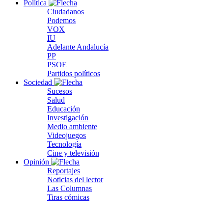
Política
Ciudadanos
Podemos
VOX
IU
Adelante Andalucía
PP
PSOE
Partidos políticos
Sociedad
Sucesos
Salud
Educación
Investigación
Medio ambiente
Videojuegos
Tecnología
Cine y televisión
Opinión
Reportajes
Noticias del lector
Las Columnas
Tiras cómicas