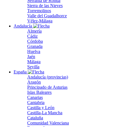
Serranía de Ronda
Sierra de las Nieves
Torremolinos
Valle del Guadalhorce
Vélez-Málaga
Andalucía
Almería
Cádiz
Córdoba
Granada
Huelva
Jaén
Málaga
Sevilla
España
Andalucía (provincias)
Aragón
Principado de Asturias
Islas Baleares
Canarias
Cantabria
Castilla y León
Castilla-La Mancha
Cataluña
Comunidad Valenciana