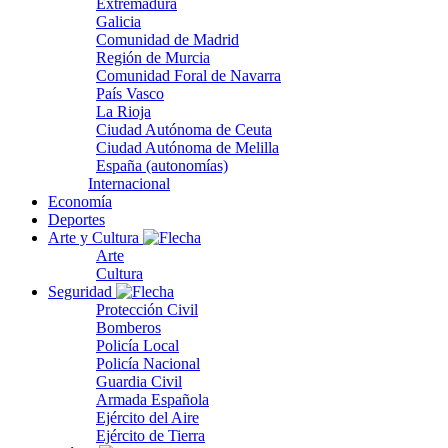
Extremadura
Galicia
Comunidad de Madrid
Región de Murcia
Comunidad Foral de Navarra
País Vasco
La Rioja
Ciudad Autónoma de Ceuta
Ciudad Autónoma de Melilla
España (autonomías)
Internacional
Economía
Deportes
Arte y Cultura
Arte
Cultura
Seguridad
Protección Civil
Bomberos
Policía Local
Policía Nacional
Guardia Civil
Armada Española
Ejército del Aire
Ejército de Tierra