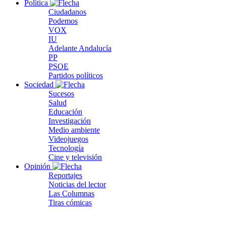
Política
Ciudadanos
Podemos
VOX
IU
Adelante Andalucía
PP
PSOE
Partidos políticos
Sociedad
Sucesos
Salud
Educación
Investigación
Medio ambiente
Videojuegos
Tecnología
Cine y televisión
Opinión
Reportajes
Noticias del lector
Las Columnas
Tiras cómicas