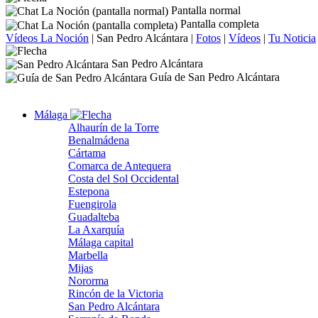
Pantalla normal
Pantalla completa
Vídeos La Noción
|
San Pedro Alcántara
|
Fotos
|
Vídeos
|
Tu Noticia
San Pedro Alcántara
Guía de San Pedro Alcántara
Málaga
Alhaurín de la Torre
Benalmádena
Cártama
Comarca de Antequera
Costa del Sol Occidental
Estepona
Fuengirola
Guadalteba
La Axarquía
Málaga capital
Marbella
Mijas
Nororma
Rincón de la Victoria
San Pedro Alcántara