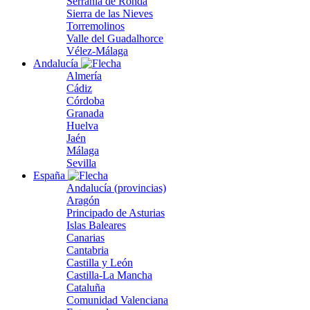
Serranía de Ronda
Sierra de las Nieves
Torremolinos
Valle del Guadalhorce
Vélez-Málaga
Andalucía
Almería
Cádiz
Córdoba
Granada
Huelva
Jaén
Málaga
Sevilla
España
Andalucía (provincias)
Aragón
Principado de Asturias
Islas Baleares
Canarias
Cantabria
Castilla y León
Castilla-La Mancha
Cataluña
Comunidad Valenciana