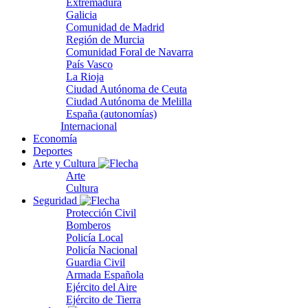
Extremadura
Galicia
Comunidad de Madrid
Región de Murcia
Comunidad Foral de Navarra
País Vasco
La Rioja
Ciudad Autónoma de Ceuta
Ciudad Autónoma de Melilla
España (autonomías)
Internacional
Economía
Deportes
Arte y Cultura
Arte
Cultura
Seguridad
Protección Civil
Bomberos
Policía Local
Policía Nacional
Guardia Civil
Armada Española
Ejército del Aire
Ejército de Tierra