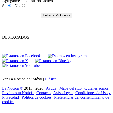
Agregarme a los usuarios activos
Si
No
Entrar a Mi Cuenta
DESTACADOS
|
|
|
|
Ver La Noción en: Móvil |
Clásica
La Noción ®
2011 - 2026 |
Ayuda
|
Mapa del sitio
|
Quienes somos
|
Envíanos tu Noticia
|
Contacto
|
Aviso Legal
|
Condiciones de Uso y
Privacidad
|
Política de cookies
|
Preferencias del consentimiento de
cookies