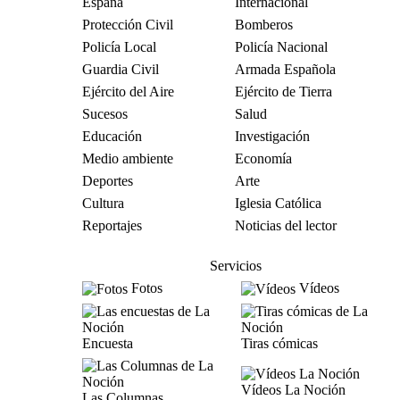
España
Internacional
Protección Civil
Bomberos
Policía Local
Policía Nacional
Guardia Civil
Armada Española
Ejército del Aire
Ejército de Tierra
Sucesos
Salud
Educación
Investigación
Medio ambiente
Economía
Deportes
Arte
Cultura
Iglesia Católica
Reportajes
Noticias del lector
Servicios
Fotos
Vídeos
Encuesta
Tiras cómicas
Vídeos La Noción
Las Columnas