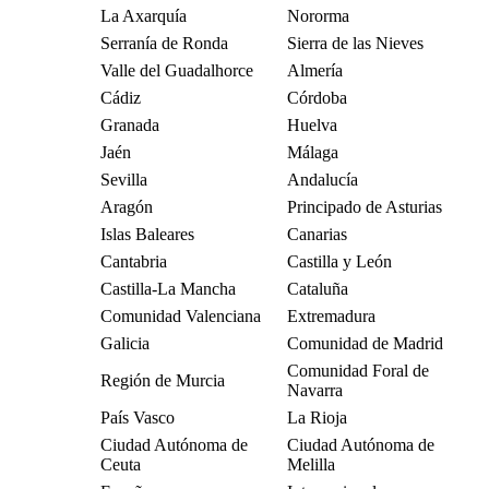
La Axarquía
Nororma
Serranía de Ronda
Sierra de las Nieves
Valle del Guadalhorce
Almería
Cádiz
Córdoba
Granada
Huelva
Jaén
Málaga
Sevilla
Andalucía
Aragón
Principado de Asturias
Islas Baleares
Canarias
Cantabria
Castilla y León
Castilla-La Mancha
Cataluña
Comunidad Valenciana
Extremadura
Galicia
Comunidad de Madrid
Comunidad Foral de
Región de Murcia
Navarra
País Vasco
La Rioja
Ciudad Autónoma de
Ciudad Autónoma de
Ceuta
Melilla