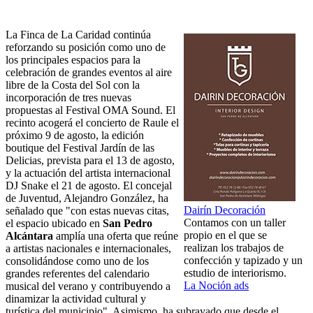
La Finca de La Caridad continúa
reforzando su posición como uno de
los principales espacios para la
celebración de grandes eventos al aire
libre de la Costa del Sol con la
incorporación de tres nuevas
propuestas al Festival OMA Sound. El
recinto acogerá el concierto de Raule el
próximo 9 de agosto, la edición
boutique del Festival Jardín de las
Delicias, prevista para el 13 de agosto,
y la actuación del artista internacional
DJ Snake el 21 de agosto. El concejal
de Juventud, Alejandro González, ha
Dairín Decoración
señalado que "con estas nuevas citas,
Contamos con un taller
el espacio ubicado en
San Pedro
propio en el que se
Alcántara
amplía una oferta que reúne
realizan los trabajos de
a artistas nacionales e internacionales,
confección y tapizado y un
consolidándose como uno de los
estudio de interiorismo.
grandes referentes del calendario
La Noción ads
musical del verano y contribuyendo a
dinamizar la actividad cultural y
turística del municipio". Asimismo, ha subrayado que desde el