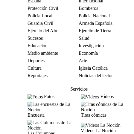
España
Internacional
Protección Civil
Bomberos
Policía Local
Policía Nacional
Guardia Civil
Armada Española
Ejército del Aire
Ejército de Tierra
Sucesos
Salud
Educación
Investigación
Medio ambiente
Economía
Deportes
Arte
Cultura
Iglesia Católica
Reportajes
Noticias del lector
Servicios
Fotos
Vídeos
Encuesta
Tiras cómicas
Vídeos La Noción
Las Columnas