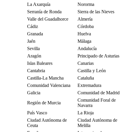
La Axarquía
Nororma
Serranía de Ronda
Sierra de las Nieves
Valle del Guadalhorce
Almería
Cádiz
Córdoba
Granada
Huelva
Jaén
Málaga
Sevilla
Andalucía
Aragón
Principado de Asturias
Islas Baleares
Canarias
Cantabria
Castilla y León
Castilla-La Mancha
Cataluña
Comunidad Valenciana
Extremadura
Galicia
Comunidad de Madrid
Comunidad Foral de
Región de Murcia
Navarra
País Vasco
La Rioja
Ciudad Autónoma de
Ciudad Autónoma de
Ceuta
Melilla