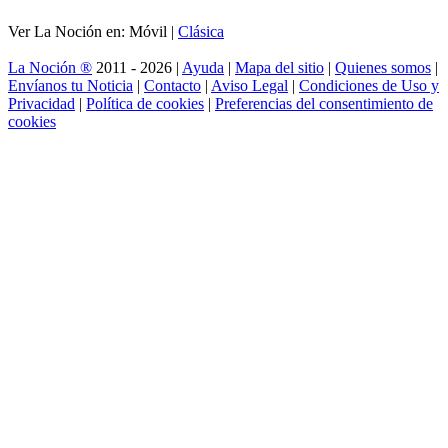
Ver La Noción en: Móvil |
Clásica
La Noción ®
2011 - 2026 |
Ayuda
|
Mapa del sitio
|
Quienes somos
|
Envíanos tu Noticia
|
Contacto
|
Aviso Legal
|
Condiciones de Uso y
Privacidad
|
Política de cookies
|
Preferencias del consentimiento de
cookies