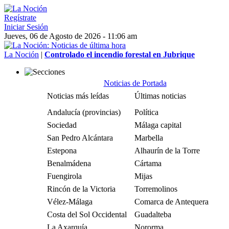
Regístrate
Iniciar Sesión
Jueves, 06 de Agosto de 2026 - 11:06 am
La Noción
|
Controlado el incendio forestal en Jubrique
Noticias de Portada
Noticias más leídas
Últimas noticias
Andalucía (provincias)
Política
Sociedad
Málaga capital
San Pedro Alcántara
Marbella
Estepona
Alhaurín de la Torre
Benalmádena
Cártama
Fuengirola
Mijas
Rincón de la Victoria
Torremolinos
Vélez-Málaga
Comarca de Antequera
Costa del Sol Occidental
Guadalteba
La Axarquía
Nororma