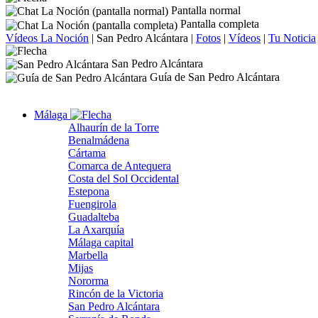
Pantalla normal
Pantalla completa
Vídeos La Noción
|
San Pedro Alcántara
|
Fotos
|
Vídeos
|
Tu Noticia
San Pedro Alcántara
Guía de San Pedro Alcántara
Málaga
Alhaurín de la Torre
Benalmádena
Cártama
Comarca de Antequera
Costa del Sol Occidental
Estepona
Fuengirola
Guadalteba
La Axarquía
Málaga capital
Marbella
Mijas
Nororma
Rincón de la Victoria
San Pedro Alcántara