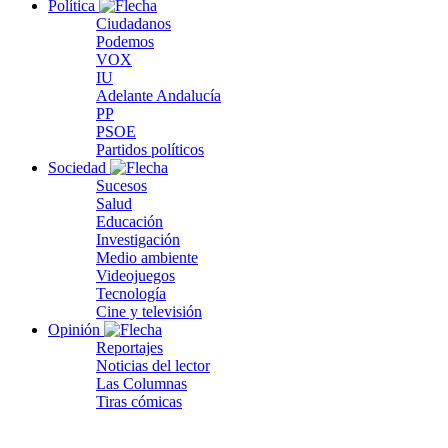
Política
Ciudadanos
Podemos
VOX
IU
Adelante Andalucía
PP
PSOE
Partidos políticos
Sociedad
Sucesos
Salud
Educación
Investigación
Medio ambiente
Videojuegos
Tecnología
Cine y televisión
Opinión
Reportajes
Noticias del lector
Las Columnas
Tiras cómicas