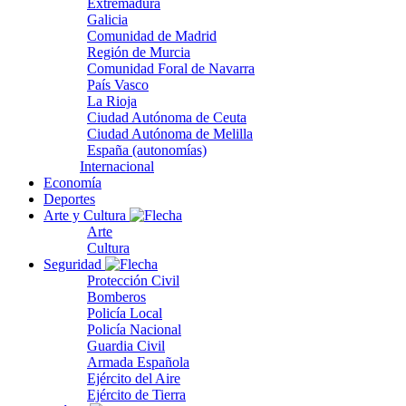
Extremadura
Galicia
Comunidad de Madrid
Región de Murcia
Comunidad Foral de Navarra
País Vasco
La Rioja
Ciudad Autónoma de Ceuta
Ciudad Autónoma de Melilla
España (autonomías)
Internacional
Economía
Deportes
Arte y Cultura
Arte
Cultura
Seguridad
Protección Civil
Bomberos
Policía Local
Policía Nacional
Guardia Civil
Armada Española
Ejército del Aire
Ejército de Tierra