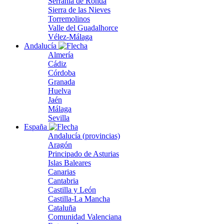
Serranía de Ronda
Sierra de las Nieves
Torremolinos
Valle del Guadalhorce
Vélez-Málaga
Andalucía
Almería
Cádiz
Córdoba
Granada
Huelva
Jaén
Málaga
Sevilla
España
Andalucía (provincias)
Aragón
Principado de Asturias
Islas Baleares
Canarias
Cantabria
Castilla y León
Castilla-La Mancha
Cataluña
Comunidad Valenciana