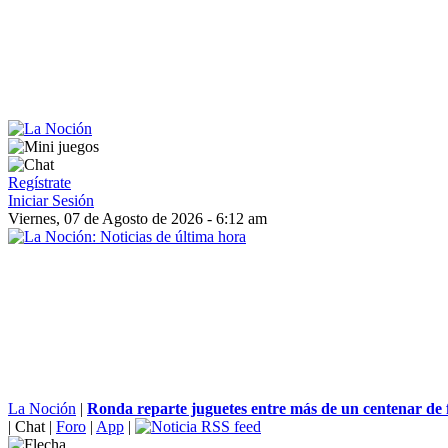
Regístrate
Iniciar Sesión
Viernes, 07 de Agosto de 2026 - 6:12 am
La Noción
|
Ronda reparte juguetes entre más de un centenar de f
|
Chat
|
Foro
|
App
|