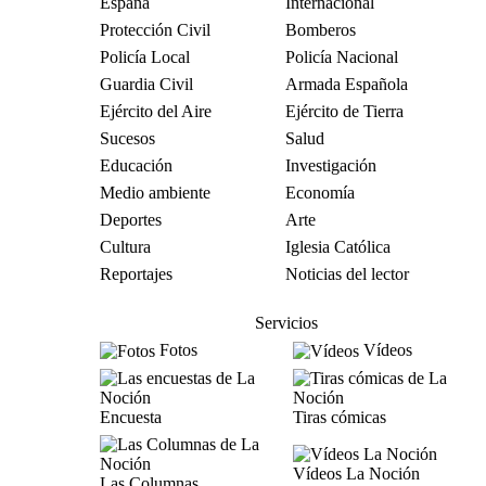
España
Internacional
Protección Civil
Bomberos
Policía Local
Policía Nacional
Guardia Civil
Armada Española
Ejército del Aire
Ejército de Tierra
Sucesos
Salud
Educación
Investigación
Medio ambiente
Economía
Deportes
Arte
Cultura
Iglesia Católica
Reportajes
Noticias del lector
Servicios
Fotos
Vídeos
Encuesta
Tiras cómicas
Vídeos La Noción
Las Columnas