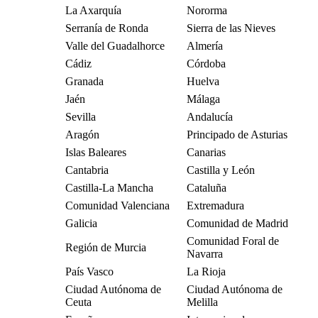
La Axarquía
Nororma
Serranía de Ronda
Sierra de las Nieves
Valle del Guadalhorce
Almería
Cádiz
Córdoba
Granada
Huelva
Jaén
Málaga
Sevilla
Andalucía
Aragón
Principado de Asturias
Islas Baleares
Canarias
Cantabria
Castilla y León
Castilla-La Mancha
Cataluña
Comunidad Valenciana
Extremadura
Galicia
Comunidad de Madrid
Comunidad Foral de
Región de Murcia
Navarra
País Vasco
La Rioja
Ciudad Autónoma de
Ciudad Autónoma de
Ceuta
Melilla