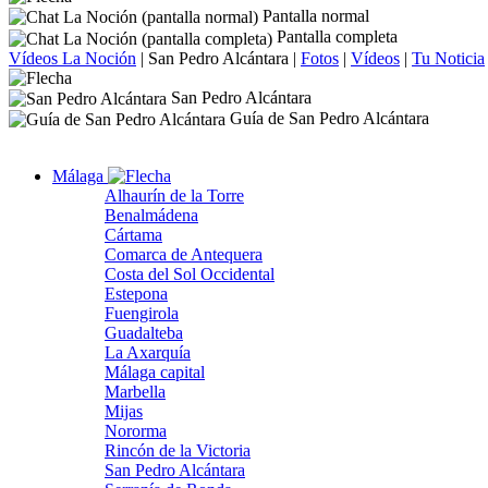
Pantalla normal
Pantalla completa
Vídeos La Noción
|
San Pedro Alcántara
|
Fotos
|
Vídeos
|
Tu Noticia
San Pedro Alcántara
Guía de San Pedro Alcántara
Málaga
Alhaurín de la Torre
Benalmádena
Cártama
Comarca de Antequera
Costa del Sol Occidental
Estepona
Fuengirola
Guadalteba
La Axarquía
Málaga capital
Marbella
Mijas
Nororma
Rincón de la Victoria
San Pedro Alcántara