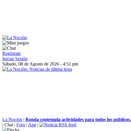
Regístrate
Iniciar Sesión
Sábado, 08 de Agosto de 2026 - 4:51 pm
La Noción
|
Ronda contempla actividades para todos los públicos.
|
Chat
|
Foro
|
App
|