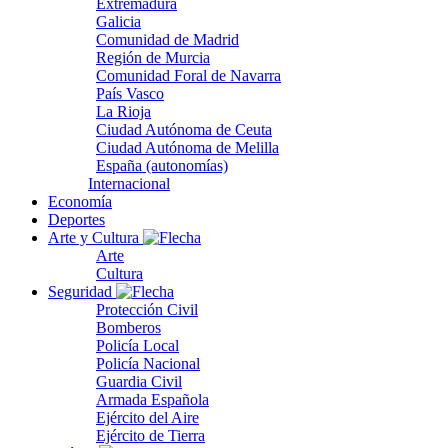
Extremadura
Galicia
Comunidad de Madrid
Región de Murcia
Comunidad Foral de Navarra
País Vasco
La Rioja
Ciudad Autónoma de Ceuta
Ciudad Autónoma de Melilla
España (autonomías)
Internacional
Economía
Deportes
Arte y Cultura
Arte
Cultura
Seguridad
Protección Civil
Bomberos
Policía Local
Policía Nacional
Guardia Civil
Armada Española
Ejército del Aire
Ejército de Tierra