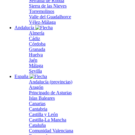
Serranía de Ronda
Sierra de las Nieves
Torremolinos
Valle del Guadalhorce
Vélez-Málaga
Andalucía
Almería
Cádiz
Córdoba
Granada
Huelva
Jaén
Málaga
Sevilla
España
Andalucía (provincias)
Aragón
Principado de Asturias
Islas Baleares
Canarias
Cantabria
Castilla y León
Castilla-La Mancha
Cataluña
Comunidad Valenciana