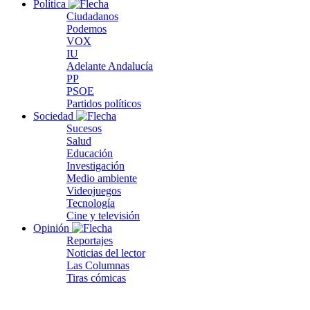
Política
Ciudadanos
Podemos
VOX
IU
Adelante Andalucía
PP
PSOE
Partidos políticos
Sociedad
Sucesos
Salud
Educación
Investigación
Medio ambiente
Videojuegos
Tecnología
Cine y televisión
Opinión
Reportajes
Noticias del lector
Las Columnas
Tiras cómicas