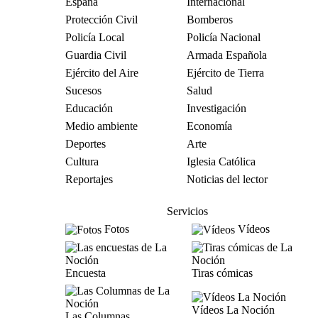
España
Internacional
Protección Civil
Bomberos
Policía Local
Policía Nacional
Guardia Civil
Armada Española
Ejército del Aire
Ejército de Tierra
Sucesos
Salud
Educación
Investigación
Medio ambiente
Economía
Deportes
Arte
Cultura
Iglesia Católica
Reportajes
Noticias del lector
Servicios
Fotos
Vídeos
Encuesta
Tiras cómicas
Vídeos La Noción
Las Columnas