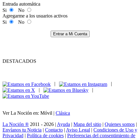
Entrada automática
Si
No
Agregarme a los usuarios activos
Si
No
Entrar a Mi Cuenta
DESTACADOS
|
|
|
|
Ver La Noción en: Móvil |
Clásica
La Noción ®
2011 - 2026 |
Ayuda
|
Mapa del sitio
|
Quienes somos
|
Envíanos tu Noticia
|
Contacto
|
Aviso Legal
|
Condiciones de Uso y
Privacidad
|
Política de cookies
|
Preferencias del consentimiento de