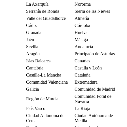
La Axarquía
Nororma
Serranía de Ronda
Sierra de las Nieves
Valle del Guadalhorce
Almería
Cádiz
Córdoba
Granada
Huelva
Jaén
Málaga
Sevilla
Andalucía
Aragón
Principado de Asturias
Islas Baleares
Canarias
Cantabria
Castilla y León
Castilla-La Mancha
Cataluña
Comunidad Valenciana
Extremadura
Galicia
Comunidad de Madrid
Comunidad Foral de
Región de Murcia
Navarra
País Vasco
La Rioja
Ciudad Autónoma de
Ciudad Autónoma de
Ceuta
Melilla