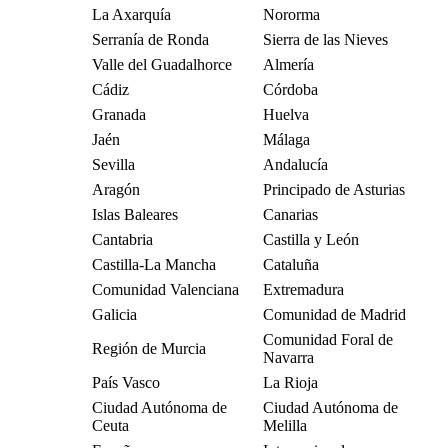
La Axarquía
Nororma
Serranía de Ronda
Sierra de las Nieves
Valle del Guadalhorce
Almería
Cádiz
Córdoba
Granada
Huelva
Jaén
Málaga
Sevilla
Andalucía
Aragón
Principado de Asturias
Islas Baleares
Canarias
Cantabria
Castilla y León
Castilla-La Mancha
Cataluña
Comunidad Valenciana
Extremadura
Galicia
Comunidad de Madrid
Comunidad Foral de
Región de Murcia
Navarra
País Vasco
La Rioja
Ciudad Autónoma de
Ciudad Autónoma de
Ceuta
Melilla