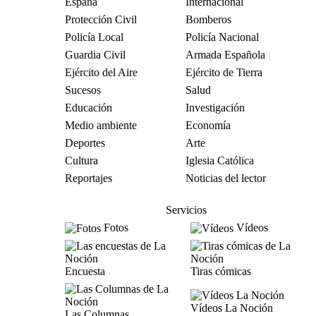
España
Internacional
Protección Civil
Bomberos
Policía Local
Policía Nacional
Guardia Civil
Armada Española
Ejército del Aire
Ejército de Tierra
Sucesos
Salud
Educación
Investigación
Medio ambiente
Economía
Deportes
Arte
Cultura
Iglesia Católica
Reportajes
Noticias del lector
Servicios
Fotos
Vídeos
Encuesta
Tiras cómicas
Vídeos La Noción
Las Columnas